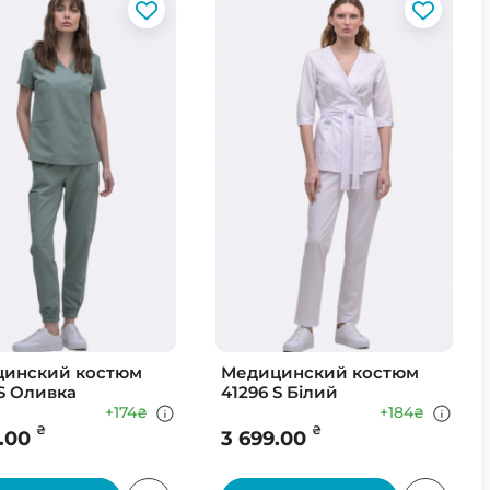
инский костюм
Медицинский костюм
 S Оливка
41296 S Білий
+174
+184
₴
₴
₴
₴
.00
3 699.00