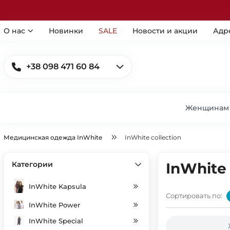
О нас
Новинки
SALE
Новости и акции
Адр
+38 098 471 60 84
Женщинам
Медицинская одежда InWhite
InWhite collection
Категории
InWhite 
InWhite Kapsula
Сортировать по:
InWhite Power
InWhite Special