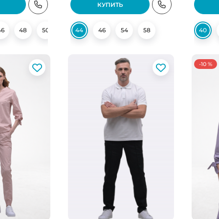
КУПИТЬ
46
48
50
52
44
54
46
56
54
58
58
60
62
40
-10 %