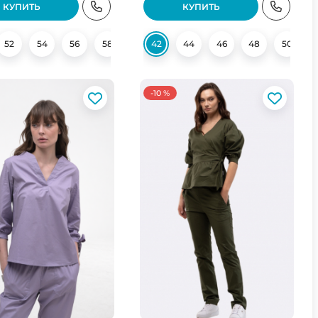
КУПИТЬ
КУПИТЬ
52
54
56
58
60
42
44
46
48
50
-10 %