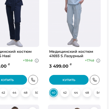
инский костюм
Медицинский костюм
S Наві
41693 S Лазурный
+184
+174
₴
₴
₴
₴
.00
3 499.00
КУПИТЬ
КУПИТЬ
42
56
44
58
48
50
52
40
54
42
56
44
58
48
60
54