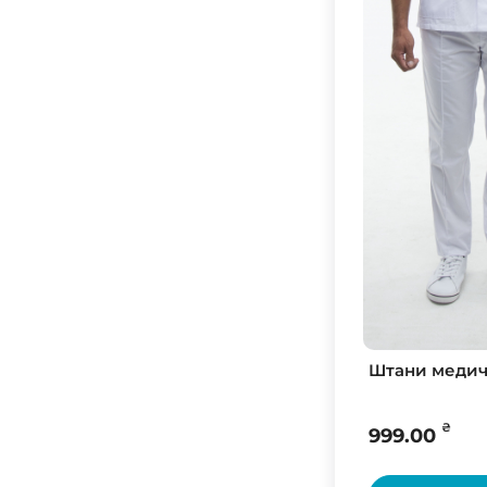
48
Бело-лавандовый/Лаванда
50
Бело-небесный/Белый
52
Бело-розовый/Белый
54
Белые Цветы
56
Белый
58
Белый, 3-4 рост
60
Белый, 5-6 рост
62
Белый/Баклажан
45
Белый/Белый
64
Белый/Бирюза
60
Штани медичн
Белый/Бордо
58
Белый/Голубой
62
₴
999.00
Белый/Зеленый
56
Белый/Красный