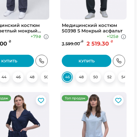
инский костюм
Медицинский костюм
Светлый мокрый
50398 S Мокрый асфальт
ьт
+79
+125
₴
₴
₴
₴
₴
.00
2 519.30
3 599.00
КУПИТЬ
КУПИТЬ
44
62
46
48
50
52
46
54
48
56
50
58
52
60
54
62
одаж
Топ продаж