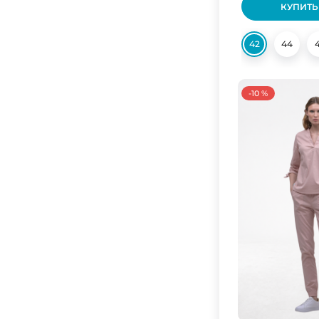
універсальний
КУПИТЬ
Белый/Лаванда
універсальний
Белый/Лаванда/Белый
42
44
Белый/Малина
Белый/Малина/Белый
-10 %
Белый/Мята
Белый/Нави
Белый/Нави/Белый
Белый/Нави/Лаванда
Белый/Небо
Белый/Персик
Белый/Розовый
Белый/Салатовый
Белый/Серый
Белый/Серый/Белый