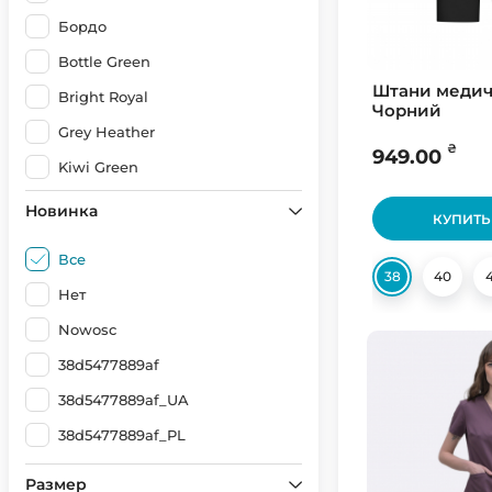
Бордо
Bottle Green
Штани медичн
Bright Royal
Чорний
Grey Heather
₴
949.00
Kiwi Green
Light Blue
Новинка
КУПИТЬ
Navy Blue
Все
Ocean Blue
38
40
Нет
Orange
Nowosc
Purple
38d5477889af
Red
38d5477889af_UA
Sweet Pink
38d5477889af_PL
UA (Голубой/Желтый)
Размер
UA (Желтый/Голубой)