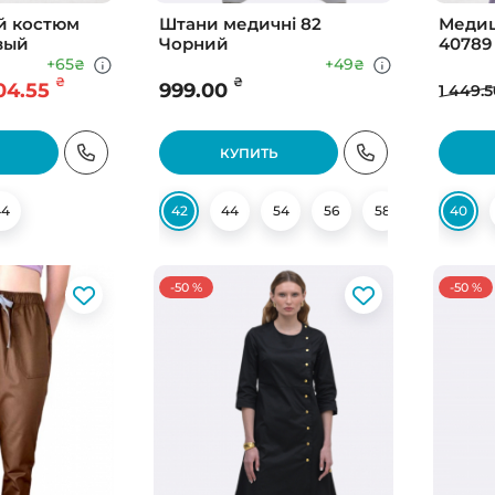
й костюм
Штани медичні 82
Медиц
вый
Чорний
40789
+65
+49
₴
₴
₴
₴
04.55
999.00
1 449.5
КУПИТЬ
44
42
44
54
56
58
62
40
-50 %
-50 %