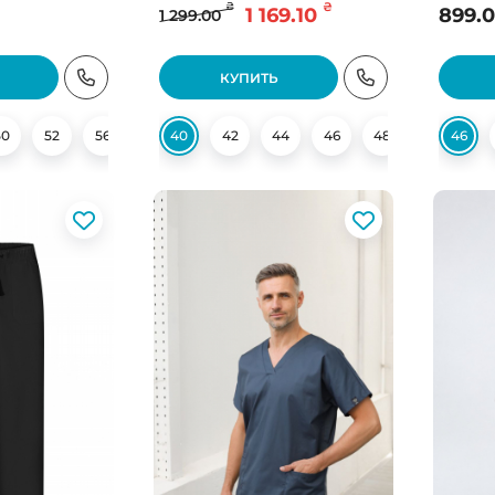
₴
₴
1 169.10
899.
1 299.00
КУПИТЬ
50
52
56
58
40
60
42
44
46
48
50
46
52