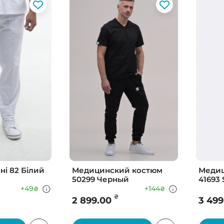
і 82 Білий
Медицинский костюм
Медиц
50299 Черный
41693
+49
+144
₴
₴
₴
2 899.00
3 499