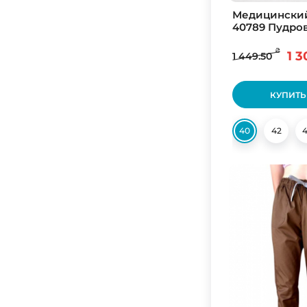
Медицински
Белый/Тиффани
40789 Пудро
Белый/Тиффани/Белый
₴
1 3
1 449.50
Белый/Черный
Бірюза
КУПИТЬ
Бирюза/Белый
Бирюза/Лайм
40
42
Бирюза/Мята
Бирюзовый
Бордо/Персик
Бордо/Слива
Бронза
Бутылочный
Ванильный
Водолей