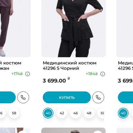
й костюм
Медицинский костюм
Медиц
ажан
41296 S Чорний
41296 
+174
+184
₴
₴
₴
3 699.00
3 699
КУПИТЬ
56
58
40
42
46
48
50
52
40
54