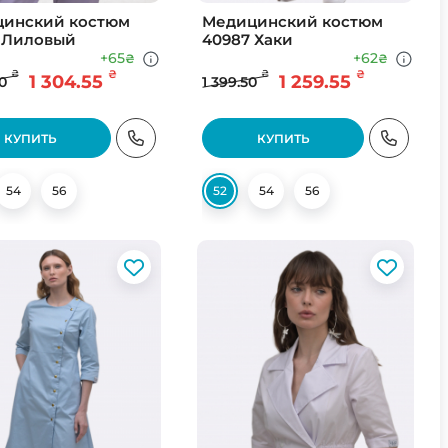
инский костюм
Медицинский костюм
 Лиловый
40987 Хаки
+65
+62
₴
₴
₴
₴
₴
₴
1 304.55
1 259.55
0
1 399.50
КУПИТЬ
КУПИТЬ
54
56
52
54
56