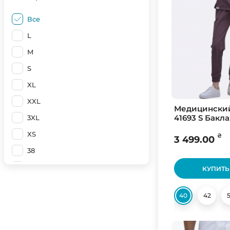
White
Все
White (Вышивка Косметолог)
L
White (Вышивка Стоматолог)
M
Yelow
S
Антрацит
XL
Антрацит камуфляж/Черный
XXL
Медицински
Антрацит/Белый
41693 S Бакл
3XL
Армейский зеленый
XS
₴
3 499.00
Армейский зеленый камуфляж
38
Армейский зеленый/Белый
40
КУПИТЬ
Асфальт/Белый
42
Баклажан
40
42
44
Бежевый
46
Бежевый тропик