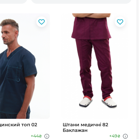
инский топ 02
Штани медичні 82
Баклажан
+44
+49
₴
₴