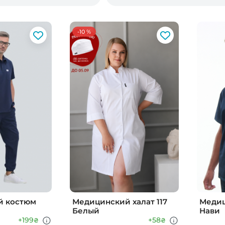
-10 %
й костюм
Медицинский халат 117
Медиц
Белый
Нави
+199
+58
₴
₴