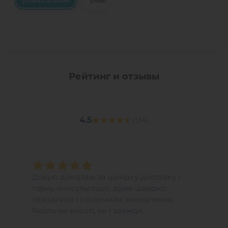
універсальний
універсальний
Рейтинг и отзывы
4.5
(
134
)
Дякую дівчатам за швидку доставку і
гарну консультацію, дуже швидко
зв’язалися і оформили замовлення.
Якість на висоті, як і завжди.