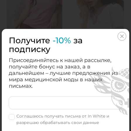
Получите
-10%
за
Поло медична 6000
Медицинский колпак
подписку
Ніжно Рожевий
1000 Белый
+47
+9
₴
₴
Присоединяйтесь к нашей рассылке,
₴
₴
949.00
199.00
получайте бонус на заказ, а в
дальнейшем – лучшие предложения из
КУПИТЬ
КУПИТЬ
мира медицинской моды в наших
письмах.
XL
XXL
універсальний
Соглашаюсь получать письма от In White и
разрешаю обрабатывать свои данные