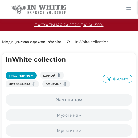
ПАСХАЛЬНАЯ РАСПРОДАЖА -50%
Медицинская одежда InWhite
InWhite collection
InWhite collection
умолчанием
ценой
Фильтр
названием
рейтинг
Женщинам
Мужчинам
Мужчинам