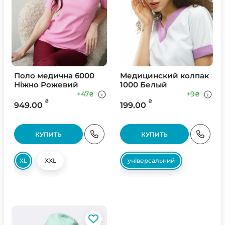
Поло медична 6000
Медицинский колпак
Ніжно Рожевий
1000 Белый
+47
+9
₴
₴
₴
₴
949.00
199.00
КУПИТЬ
КУПИТЬ
XL
XXL
універсальний