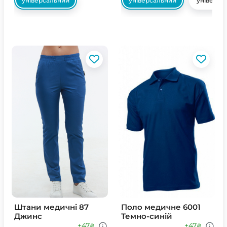
універсальний
універсальний
універса
Штани медичні 87
Поло медичне 6001
Джинс
Темно-синій
+47
+47
₴
₴