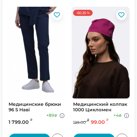
-50.25 %
Медицинские брюки
Медицинский колпак
96 S Наві
1000 Цикломен
+89
+4
₴
₴
₴
₴
₴
1 799.00
99.00
199.00