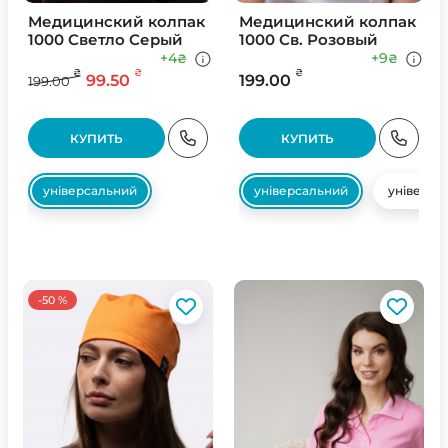
Медицинский колпак
Медицинский колпак
1000 Светло Серый
1000 Св. Розовый
+4
+9
₴
₴
₴
₴
₴
99.50
199.00
199.00
КУПИТЬ
КУПИТЬ
універсальний
універсальний
універса
-50 %