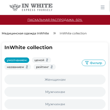
ПАСХАЛЬНАЯ РАСПРОДАЖА -50%
Медицинская одежда InWhite
InWhite collection
InWhite collection
умолчанием
ценой
Фильтр
названием
рейтинг
Женщинам
Мужчинам
Мужчинам