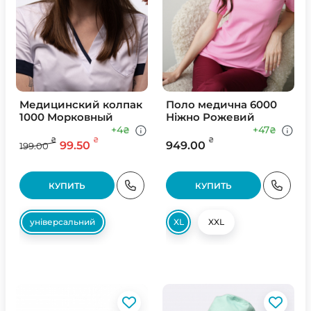
Медицинский колпак
Поло медична 6000
1000 Морковный
Ніжно Рожевий
+4
+47
₴
₴
₴
₴
₴
99.50
949.00
199.00
КУПИТЬ
КУПИТЬ
універсальний
XL
XXL