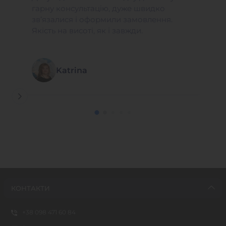
гарну консультацію, дуже швидко
зв’язалися і оформили замовлення.
Якість на висоті, як і завжди.
Katrina
КОНТАКТИ
+38 098 471 60 84