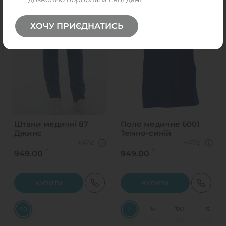
ХОЧУ ПРИЄДНАТИСЬ
Штани медичні 87
Поло медичне 6001
Джинс
Темно-синій
+47
+47
₴
₴
₴
₴
949.00
949.00
КУПИТИ
КУПИТИ
40
L
M
3XL
S