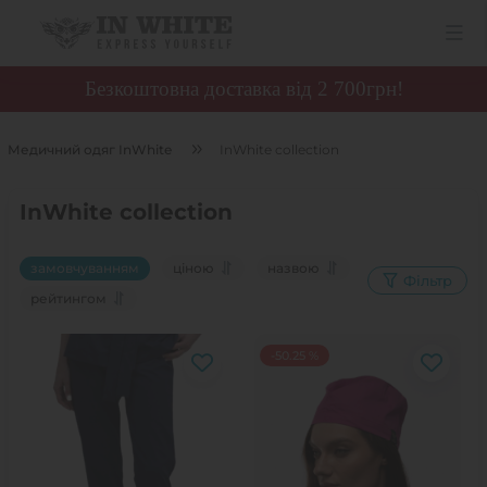
Безкоштовна доставка від 2 700грн!
Медичний одяг InWhite
InWhite collection
InWhite collection
замовчуванням
ціною
назвою
Фільтр
рейтингом
-50.25 %