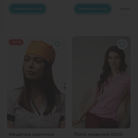
універсальний
універсальний
універса
-50 %
Медична шапочка
Поло медична 6000