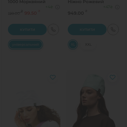
1000 Морквяний
Ніжно Рожевий
+4
+47
₴
₴
₴
₴
₴
99.50
949.00
199.00
КУПИТИ
КУПИТИ
універсальний
XL
XXL