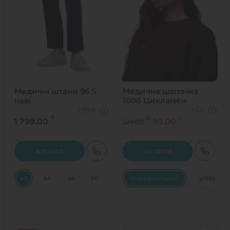
Медичні штани 96 S
Медична шапочка
наві
1000 Цикламен
+89
+4
₴
₴
₴
₴
₴
1 799.00
99.00
199.00
КУПИТИ
КУПИТИ
40
44
46
50
52
універсальний
54
56
58
універса