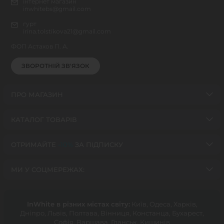
інтернет магазин
inwhitebs@gmail.com
гурт
irina.tolstikova21@gmail.com
ФОП Астахов П. А.
ЗВОРОТНІЙ ЗВ'ЯЗОК
ПРО МАГАЗИН
КАТАЛОГ ТОВАРІВ
ОТРИМАЙТЕ
-10%
ЗА ПІДПИСКУ
МИ У СОЦМЕРЕЖАХ:
InWhite в різних містах світу:
Київ, Одеса, Харків,
Дніпро, Львів, Полтава, Вінниця, Констанца, Бухарест,
Софія, Варшава, Гданськ, Кишинів