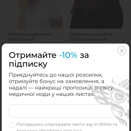
Медична шапочка
Медична шапочка
1000 Білий
3000 Небесний
+9
+9
₴
₴
₴
₴
199.00
199.00
Отримайте
-10%
за
підписку
КУПИТИ
КУПИТИ
Приєднуйтесь до нашої розсилки,
отримуйте бонус на замовлення, а
універсальний
універсальний
універса
надалі — найкращі пропозиції зі світу
медичної моди у наших листах.
Погоджуюсь отримувати листи від In White та
дозволяю обробляти свої дані