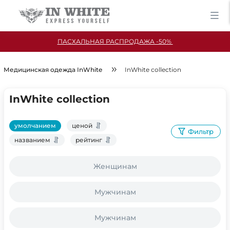
ПАСХАЛЬНАЯ РАСПРОДАЖА -50%
Медицинская одежда InWhite
InWhite collection
InWhite collection
умолчанием
ценой
Фильтр
названием
рейтинг
Женщинам
Мужчинам
Мужчинам