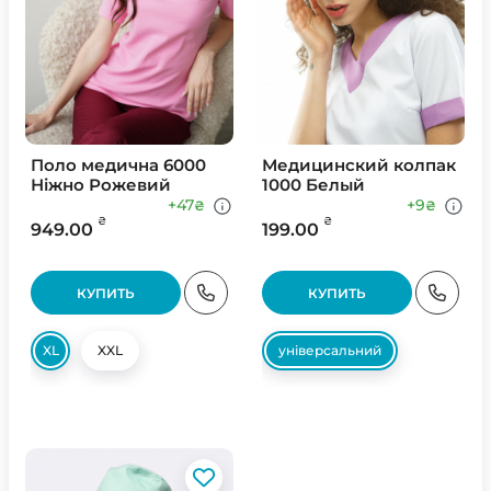
Поло медична 6000
Медицинский колпак
Ніжно Рожевий
1000 Белый
+47
+9
₴
₴
₴
₴
949.00
199.00
КУПИТЬ
КУПИТЬ
XL
XXL
універсальний