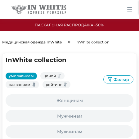
ПАСХАЛЬНАЯ РАСПРОДАЖА -50%
Медицинская одежда InWhite
InWhite collection
InWhite collection
умолчанием
ценой
Фильтр
названием
рейтинг
Женщинам
Мужчинам
Мужчинам