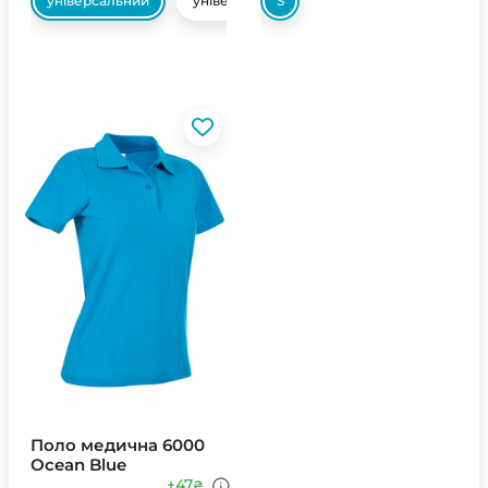
універсальний
універсальний
S
Поло медична 6000
Ocean Blue
+47
₴