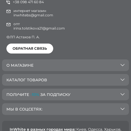
+38 098 471 60 84
интернет магазин
inwhitebs@gmail.com
опт
irina.tolstikova21@gmail.com
ФЛП Астахов П. А.
ОБРАТНАЯ СВЯЗЬ
О МАГАЗИНЕ
КАТАЛОГ ТОВАРОВ
ПОЛУЧИТЕ
-10%
ЗА ПОДПИСКУ
МЫ В СОЦСЕТЯХ:
InWhite в разных городах мира:
Киев, Oдесса, Харьков,