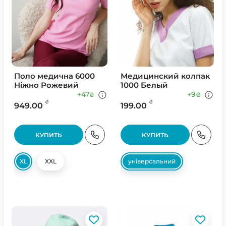
Поло медична 6000
Медицинский колпак
Ніжно Рожевий
1000 Белый
+47
+9
₴
₴
₴
₴
949.00
199.00
КУПИТЬ
КУПИТЬ
XL
XXL
універсальний