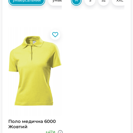
універсальний
універсальний
M
S
52
XXL
Поло медична 6000
Жовтий
+47
₴