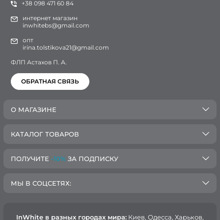
+38 098 471 60 84
интернет магазин
inwhitebs@gmail.com
опт
irina.tolstikova21@gmail.com
ФЛП Астахов П. А.
ОБРАТНАЯ СВЯЗЬ
О МАГАЗИНЕ
КАТАЛОГ ТОВАРОВ
ПОЛУЧИТЕ
-10%
ЗА ПОДПИСКУ
МЫ В СОЦСЕТЯХ:
InWhite в разных городах мира:
Киев, Oдесса, Харьков,