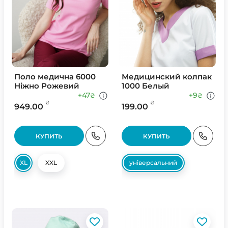
Поло медична 6000
Медицинский колпак
Ніжно Рожевий
1000 Белый
+47
+9
₴
₴
₴
₴
949.00
199.00
КУПИТЬ
КУПИТЬ
XL
XXL
універсальний