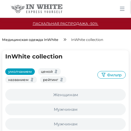
ПАСХАЛЬНАЯ РАСПРОДАЖА -50%
Медицинская одежда InWhite
InWhite collection
InWhite collection
умолчанием
ценой
Фильтр
названием
рейтинг
Женщинам
Мужчинам
Мужчинам