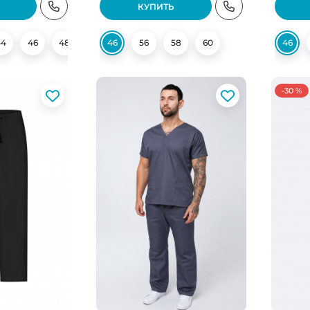
КУПИТЬ
44
46
48
50
46
54
56
56
58
58
60
60
46
-30 %