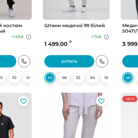
й костюм
Штани медичні 99 Білий
Медич
ый
50471/
+149
+74
₴
₴
₴
1 499.00
3 999
КУПИТЬ
50
52
54
56
44
60
46
62
52
54
56
58
46
60
-50 %