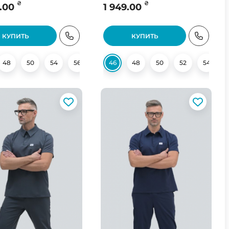
₴
₴
.00
1 949.00
КУПИТЬ
КУПИТЬ
48
54
50
56
54
58
56
60
58
46
60
48
50
52
54