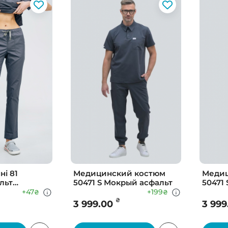
і 81
Медицинский костюм
Медиц
льт
50471 S Мокрый асфальт
50471 
+47
+199
₴
₴
₴
3 999.00
3 999