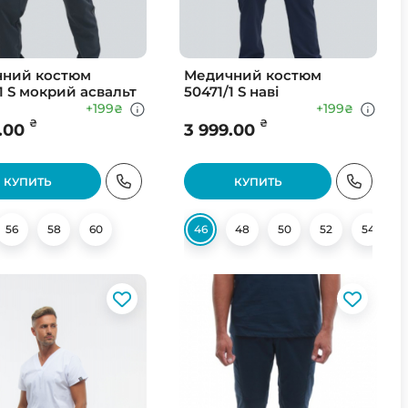
ний костюм
Медичний костюм
1 S мокрий асвальт
50471/1 S наві
+199
+199
₴
₴
₴
₴
.00
3 999.00
КУПИТЬ
КУПИТЬ
56
62
58
60
46
48
50
52
54