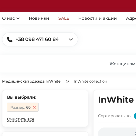
О нас
Новинки
SALE
Новости и акции
Адр
+38 098 471 60 84
Женщинам
Медицинская одежда InWhite
InWhite collection
Вы выбрали:
InWhite 
Размер:
60
Сортировать по:
Очистить все