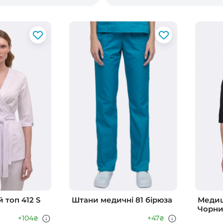
топ 412 S
Штани медичні 81 бірюза
Медиц
Чорн
+104
+47
₴
₴