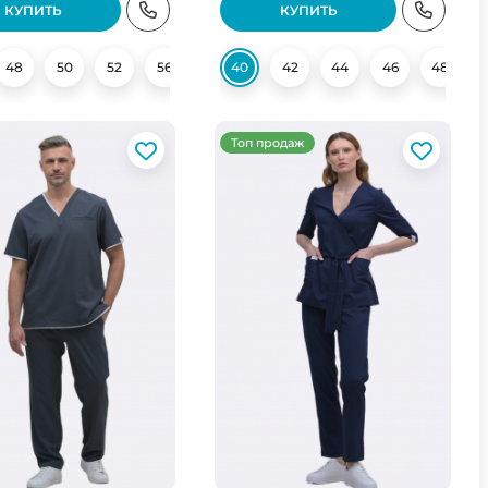
КУПИТЬ
КУПИТЬ
48
50
52
56
58
40
60
42
44
46
48
Топ продаж