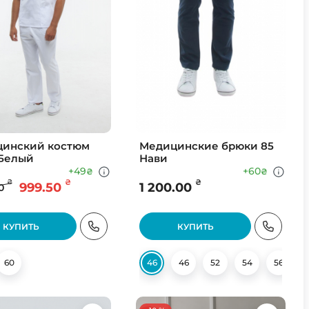
инский костюм
Медицинские брюки 85
 Белый
Нави
+49
+60
₴
₴
₴
₴
₴
999.50
1 200.00
0
КУПИТЬ
КУПИТЬ
60
56
58
60
46
46
52
54
56