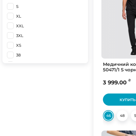
Серый
S
Черный
XL
бордовий
XXL
6 рост
3XL
Білий
XS
Чорний
38
Мокрий асфальт (Світлий)
Медичний к
40
50471/1 S чор
42
₴
3 999.00
44
46
КУПИТЬ
48
50
46
48
52
54