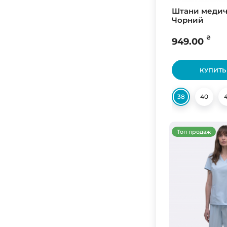
Штани медичн
Чорний
₴
949.00
КУПИТЬ
38
40
Топ продаж