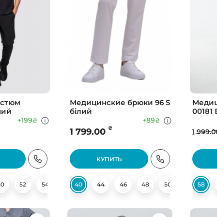
остюм
Медицинские брюки 96 S
Медиц
ний
білий
00181
+199
+89
₴
₴
₴
1 799.00
1 999.0
КУПИТЬ
50
52
54
56
40
58
44
60
46
48
50
52
58
54