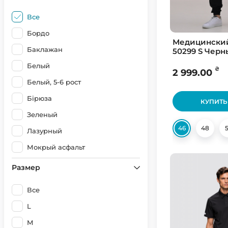
Все
Бордо
Медицински
Баклажан
50299 S Черн
Белый
₴
2 999.00
Белый, 5-6 рост
Бірюза
КУПИТЬ
Зеленый
46
48
Лазурный
Мокрый асфальт
Мокрий асфальт (Світлий)
Размер
Наві
Все
Оливковый
L
Светло серый
M