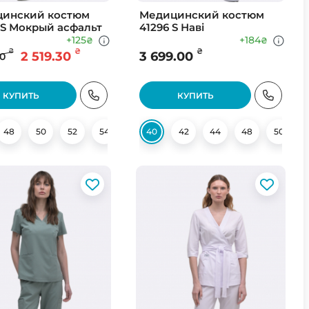
инский костюм
Медицинский костюм
 S Мокрый асфальт
41296 S Наві
+125
+184
₴
₴
₴
₴
₴
2 519.30
3 699.00
00
КУПИТЬ
КУПИТЬ
48
62
56
50
58
52
60
54
62
56
40
58
42
60
44
48
50