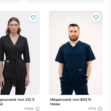
инский топ 412 S
Медичний топ 603 R
ий
Нави
+104
+97
₴
₴