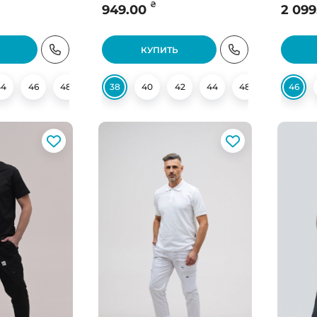
₴
949.00
2 099
КУПИТЬ
44
46
48
50
38
52
40
58
42
60
44
48
50
46
54