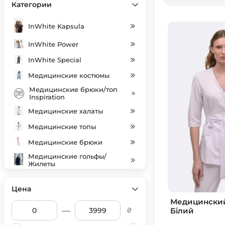
Категории
InWhite Kapsula
InWhite Power
InWhite Special
Медицинские костюмы
Медицинские брюки/топ
Inspiration
Медицинские халаты
Медицинские топы
Медицинские брюки
Медицинские гольфы/
Жилеты
Індивідуальний пошив
Цена
Медицинские колпаки
Медицинский 
SALE
—
Білий
₴