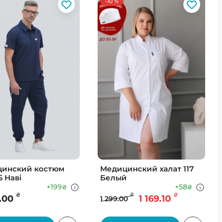
-10 %
инский костюм
Медицинский халат 117
S Наві
Белый
+199
+58
₴
₴
₴
₴
₴
.00
1 169.10
1 299.00