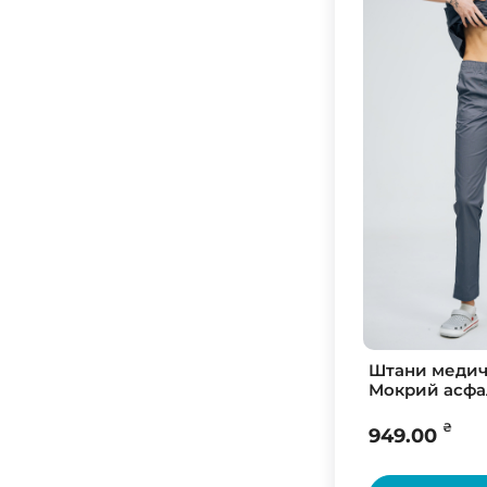
56
58
60
62
45
64
60
58
62
56
Штани медичн
універсальний
Мокрий асфа
універсальний
(Світлий)
₴
949.00