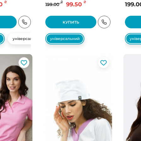
₴
₴
₴
0
99.50
199.0
199.00
КУПИТЬ
універсальний
універсальний
унів