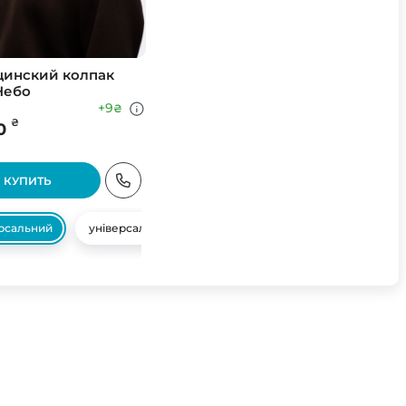
инский колпак
Небо
+9
₴
₴
0
КУПИТЬ
ерсальний
універсальний