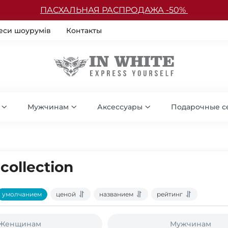
ПАСХАЛЬНАЯ РАСПРОДАЖА -50%
еси шоурумів
Контакты
Мужчинам
Аксессуары
Подарочные с
collection
умолчанием
ценой
названием
рейтинг
Женщинам
Мужчинам