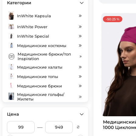
Категории
InWhite Kapsula
-50.25 %
InWhite Power
InWhite Special
Медицинские костюмы
Медицинские брюки/топ
Inspiration
Медицинские халаты
Медицинские топы
Медицинские брюки
Медицинские гольфы/
Жилеты
Індивідуальний пошив
Цена
Медицинские колпаки
Медицинский
SALE
—
1000 Циклом
₴