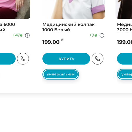
а 6000
Медицинский колпак
Медиц
ий
1000 Белый
3000 
+47
+9
₴
₴
₴
199.00
199.0
КУПИТЬ
універсальний
унів