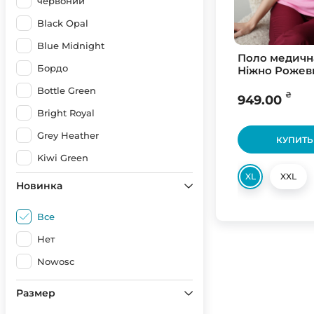
червоний
Black Opal
Blue Midnight
Поло медичн
Бордо
Ніжно Рожев
Bottle Green
₴
949.00
Bright Royal
Grey Heather
КУПИТЬ
Kiwi Green
XL
XXL
Light Blue
Новинка
Navy Blue
Все
Ocean Blue
Нет
Orange
Nowosc
Purple
Размер
Red