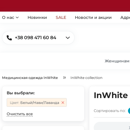
О нас
Новинки
SALE
Новости и акции
Адр
+38 098 471 60 84
Женщинам
Медицинская одежда InWhite
InWhite collection
Вы выбрали:
InWhite 
Цвет:
Белый/Нави/Лаванда
Сортировать по:
Очистить все