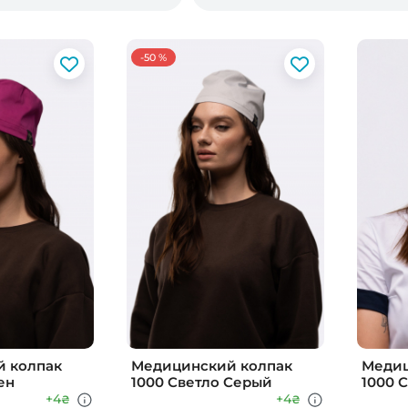
-50 %
 колпак
Медицинский колпак
Медиц
ен
1000 Светло Серый
1000 
+4
+4
₴
₴