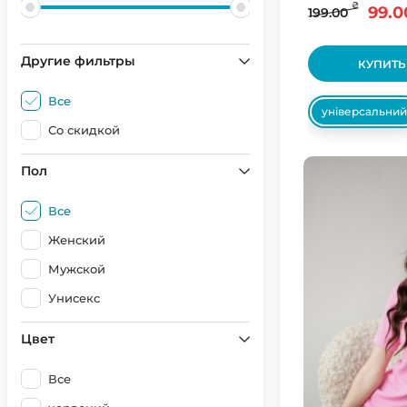
₴
99.0
199.00
Другие фильтры
КУПИТЬ
Все
універсальний
Со скидкой
Пол
Все
Женский
Мужской
Унисекс
Цвет
Все