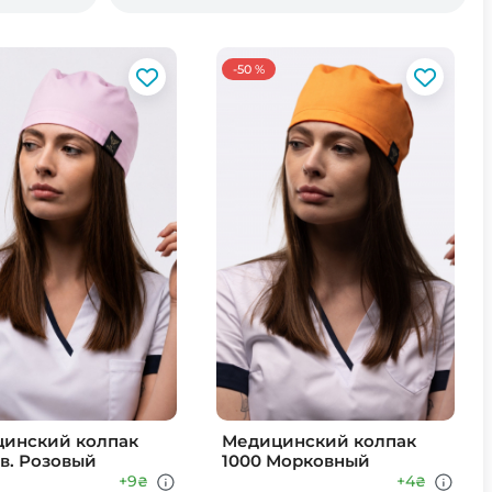
-50 %
инский колпак
Медицинский колпак
Св. Розовый
1000 Морковный
+9
+4
₴
₴