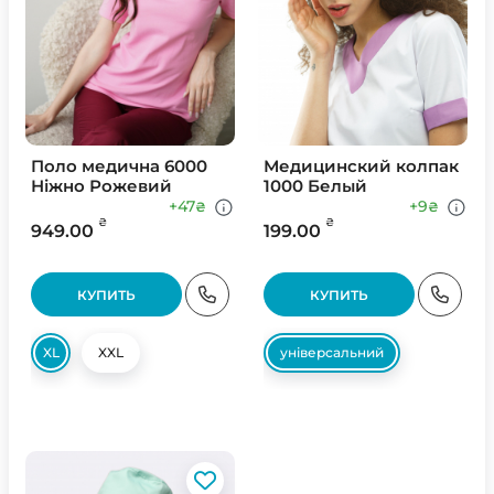
Поло медична 6000
Медицинский колпак
Ніжно Рожевий
1000 Белый
+47
+9
₴
₴
₴
₴
949.00
199.00
КУПИТЬ
КУПИТЬ
XL
XXL
універсальний