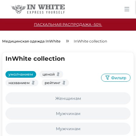
ПАСХАЛЬНАЯ РАСПРОДАЖА -50%
Медицинская одежда InWhite
InWhite collection
InWhite collection
умолчанием
ценой
Фильтр
названием
рейтинг
Женщинам
Мужчинам
Мужчинам