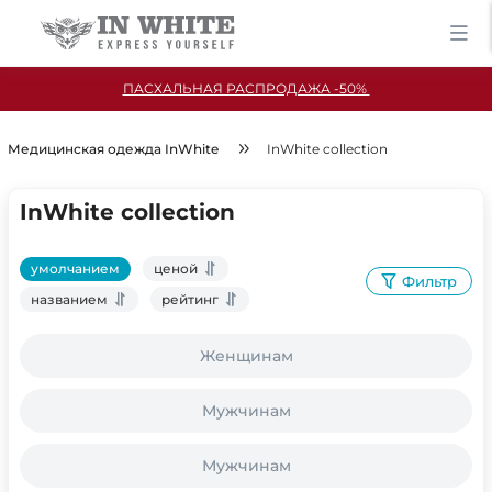
ПАСХАЛЬНАЯ РАСПРОДАЖА -50%
Медицинская одежда InWhite
InWhite collection
InWhite collection
умолчанием
ценой
Фильтр
названием
рейтинг
Женщинам
Мужчинам
Мужчинам