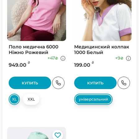
Поло медична 6000
Медицинский колпак
Ніжно Рожевий
1000 Белый
+47
+9
₴
₴
₴
₴
949.00
199.00
КУПИТЬ
КУПИТЬ
XL
XXL
універсальний