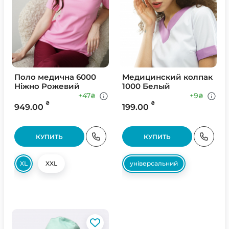
Поло медична 6000
Медицинский колпак
Ніжно Рожевий
1000 Белый
+47
+9
₴
₴
₴
₴
949.00
199.00
КУПИТЬ
КУПИТЬ
XL
XXL
універсальний