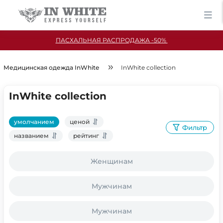
ПАСХАЛЬНАЯ РАСПРОДАЖА -50%
Медицинская одежда InWhite
InWhite collection
InWhite collection
умолчанием
ценой
Фильтр
названием
рейтинг
Женщинам
Мужчинам
Мужчинам