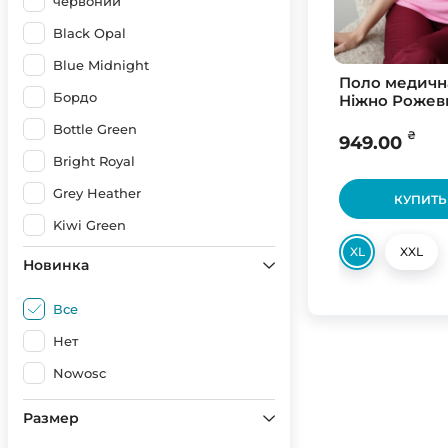
червоний
Black Opal
Blue Midnight
Поло медичн
Бордо
Ніжно Рожев
Bottle Green
₴
949.00
Bright Royal
Grey Heather
КУПИТЬ
Kiwi Green
XL
XXL
Light Blue
Новинка
Navy Blue
Все
Ocean Blue
Нет
Orange
Nowosc
Purple
Размер
Red