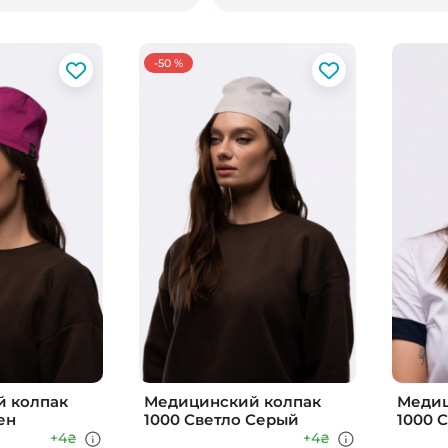
-50 %
 колпак
Медицинский колпак
Медиц
ен
1000 Светло Серый
1000 
+4
+4
₴
₴