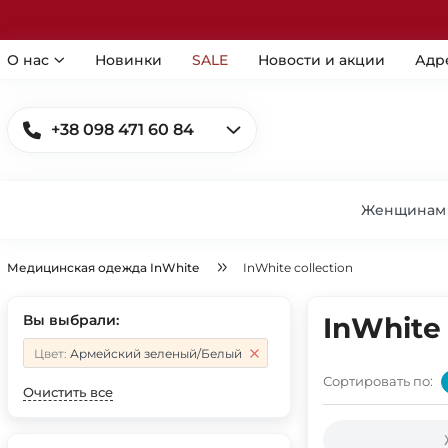
О нас
Новинки
SALE
Новости и акции
Адр
+38 098 471 60 84
Женщинам
Медицинская одежда InWhite
InWhite collection
Вы выбрали:
InWhite 
Цвет:
Армейский зеленый/Белый
Сортировать по:
Очистить все