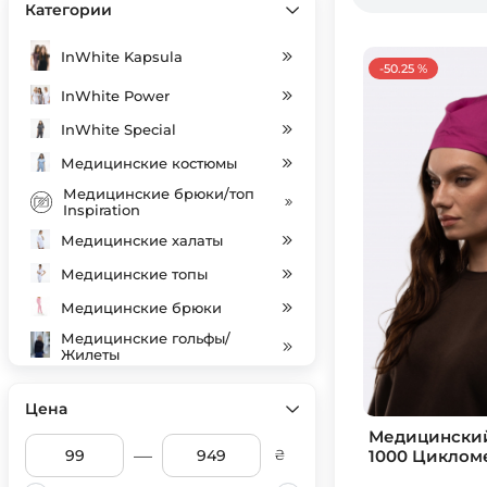
Категории
InWhite Kapsula
-50.25 %
InWhite Power
InWhite Special
Медицинские костюмы
Медицинские брюки/топ
Inspiration
Медицинские халаты
Медицинские топы
Медицинские брюки
Медицинские гольфы/
Жилеты
Індивідуальний пошив
Цена
Медицинские колпаки
Медицинский
SALE
—
1000 Циклом
₴