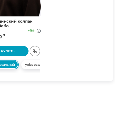
инский колпак
Небо
+9
₴
₴
0
КУПИТЬ
ерсальний
універсальний