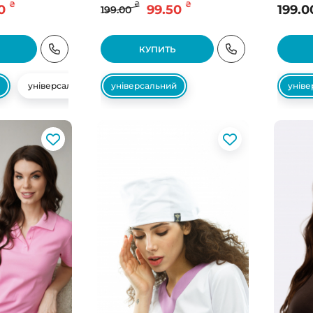
₴
₴
₴
0
99.50
199.0
199.00
КУПИТЬ
універсальний
універсальний
унів