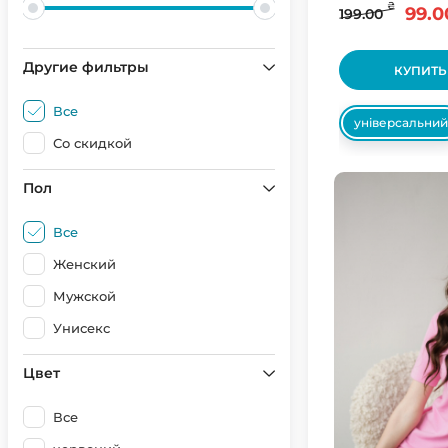
₴
99.0
199.00
Другие фильтры
КУПИТЬ
Все
універсальний
Со скидкой
Пол
Все
Женский
Мужской
Унисекс
Цвет
Все