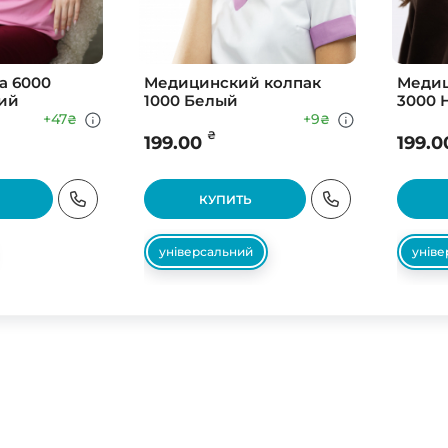
а 6000
Медицинский колпак
Медиц
ий
1000 Белый
3000 
+47
+9
₴
₴
₴
199.00
199.0
КУПИТЬ
універсальний
унів