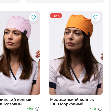
-50 %
инский колпак
Медицинский колпак
Св. Розовый
1000 Морковный
+9
+4
₴
₴