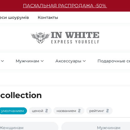
ПАСХАЛЬНАЯ РАСПРОДАЖА -50%
еси шоурумів
Контакты
Мужчинам
Аксессуары
Подарочные с
collection
умолчанием
ценой
названием
рейтинг
Женщинам
Мужчинам