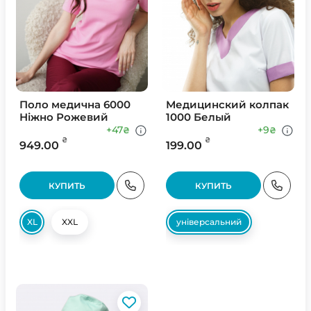
Поло медична 6000
Медицинский колпак
Ніжно Рожевий
1000 Белый
+47
+9
₴
₴
₴
₴
949.00
199.00
КУПИТЬ
КУПИТЬ
XL
XXL
універсальний