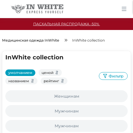
ПАСХАЛЬНАЯ РАСПРОДАЖА -50%
Медицинская одежда InWhite
InWhite collection
InWhite collection
умолчанием
ценой
Фильтр
названием
рейтинг
Женщинам
Мужчинам
Мужчинам