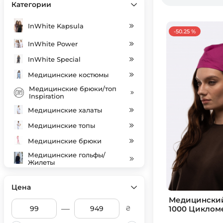
Категории
InWhite Kapsula
-50.25 %
InWhite Power
InWhite Special
Медицинские костюмы
Медицинские брюки/топ
Inspiration
Медицинские халаты
Медицинские топы
Медицинские брюки
Медицинские гольфы/
Жилеты
Індивідуальний пошив
Цена
Медицинские колпаки
Медицинский
SALE
—
1000 Циклом
₴