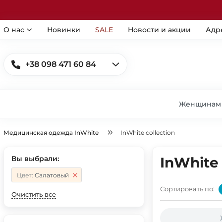
О нас
Новинки
SALE
Новости и акции
Адр
+38 098 471 60 84
Женщинам
Медицинская одежда InWhite
InWhite collection
Вы выбрали:
InWhite 
Цвет:
Салатовый
Сортировать по:
Очистить все