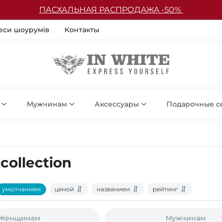
ПАСХАЛЬНАЯ РАСПРОДАЖА -50%
еси шоурумів
Контакты
Мужчинам
Аксессуары
Подарочные с
collection
умолчанием
ценой
названием
рейтинг
Женщинам
Мужчинам