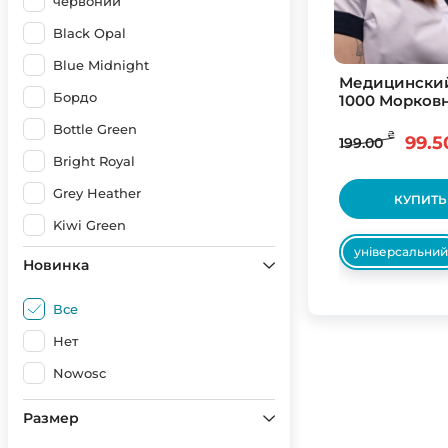
червоний
Black Opal
Blue Midnight
Медицинский
Бордо
1000 Морков
Bottle Green
₴
99.5
199.00
Bright Royal
Grey Heather
КУПИТЬ
Kiwi Green
універсальний
Light Blue
Новинка
Navy Blue
Все
Ocean Blue
Нет
Orange
Nowosc
Purple
Размер
Red