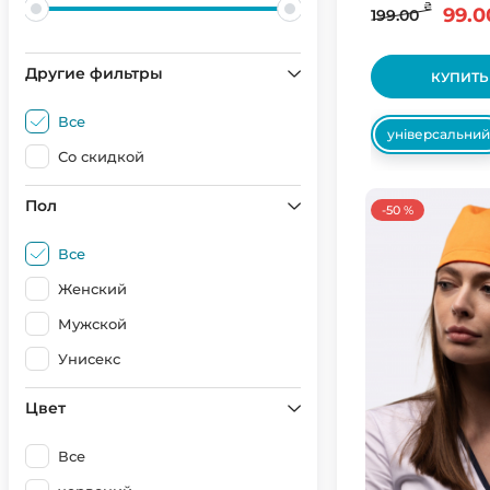
₴
99.0
199.00
Другие фильтры
КУПИТЬ
Все
універсальний
Со скидкой
Пол
-50 %
Все
Женский
Мужской
Унисекс
Цвет
Все