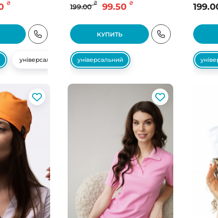
₴
₴
₴
0
99.50
199.0
199.00
КУПИТЬ
універсальний
універсальний
унів