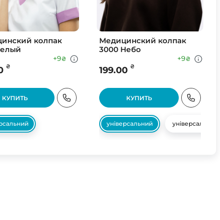
инский колпак
Медицинский колпак
Белый
3000 Небо
+9
+9
₴
₴
₴
₴
0
199.00
КУПИТЬ
КУПИТЬ
ерсальний
універсальний
універсальний