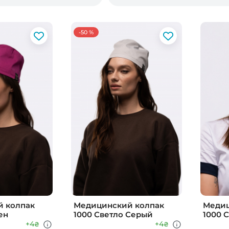
-50 %
 колпак
Медицинский колпак
Медиц
ен
1000 Светло Серый
1000 
+4
+4
₴
₴