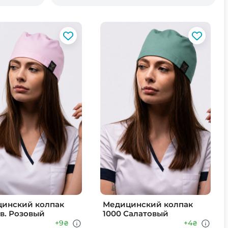
инский колпак
Медицинский колпак
Св. Розовый
1000 Салатовый
+9
+4
₴
₴