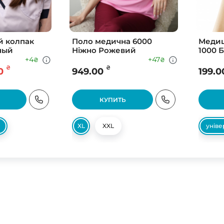
 колпак
Поло медична 6000
Медиц
ный
Ніжно Рожевий
1000 
+4
+47
₴
₴
₴
₴
0
949.00
199.0
КУПИТЬ
XL
XXL
унів