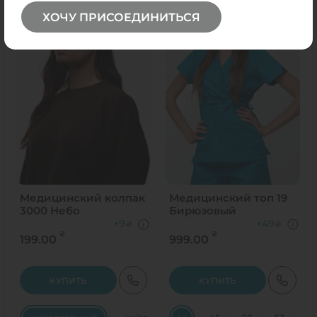
ХОЧУ ПРИСОЕДИНИТЬСЯ
Медицинский колпак
Медицинский топ 19
3000 Небо
Бирюзовый
+9
+49
₴
₴
₴
₴
199.00
999.00
КУПИТЬ
КУПИТЬ