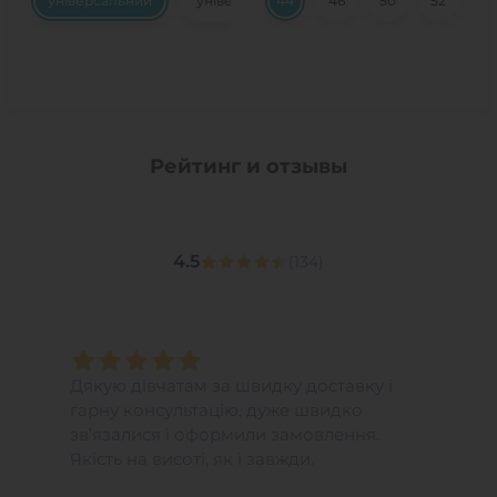
універсальний
універсальний
44
46
50
52
5
Рейтинг и отзывы
4.5
(
134
)
Дякую дівчатам за швидку доставку і
гарну консультацію, дуже швидко
зв’язалися і оформили замовлення.
Якість на висоті, як і завжди.