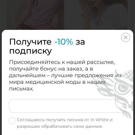
Получите
-10%
за
Поло медична 6000
Медицинский колпак
подписку
Ніжно Рожевий
1000 Белый
+47
+9
₴
₴
Присоединяйтесь к нашей рассылке,
₴
₴
949.00
199.00
получайте бонус на заказ, а в
дальнейшем – лучшие предложения из
КУПИТЬ
КУПИТЬ
мира медицинской моды в наших
письмах.
XL
XXL
універсальний
Соглашаюсь получать письма от In White и
разрешаю обрабатывать свои данные