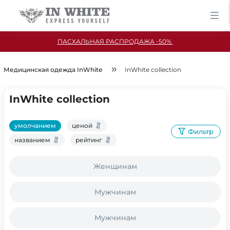
ПАСХАЛЬНАЯ РАСПРОДАЖА -50%
Медицинская одежда InWhite
InWhite collection
InWhite collection
умолчанием
ценой
Фильтр
названием
рейтинг
Женщинам
Мужчинам
Мужчинам