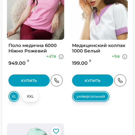
Поло медична 6000
Медицинский колпак
Ніжно Рожевий
1000 Белый
+47
+9
₴
₴
₴
₴
949.00
199.00
КУПИТЬ
КУПИТЬ
XL
XXL
універсальний