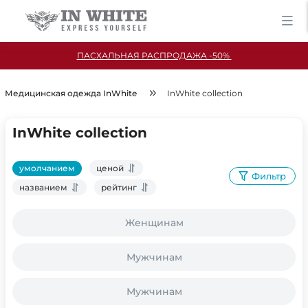
ПАСХАЛЬНАЯ РАСПРОДАЖА -50%
Медицинская одежда InWhite
InWhite collection
InWhite collection
умолчанием
ценой
Фильтр
названием
рейтинг
Женщинам
Мужчинам
Мужчинам