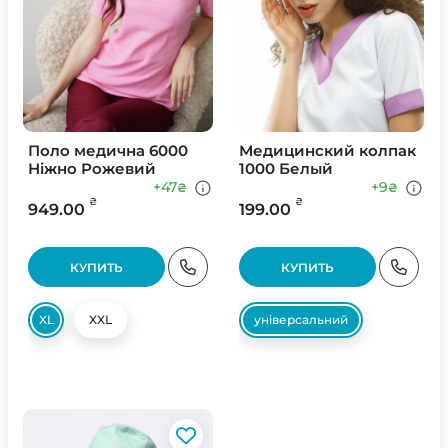
Поло медична 6000
Медицинский колпак
Ніжно Рожевий
1000 Белый
+47
+9
₴
₴
₴
₴
949.00
199.00
КУПИТЬ
КУПИТЬ
XL
XXL
універсальний