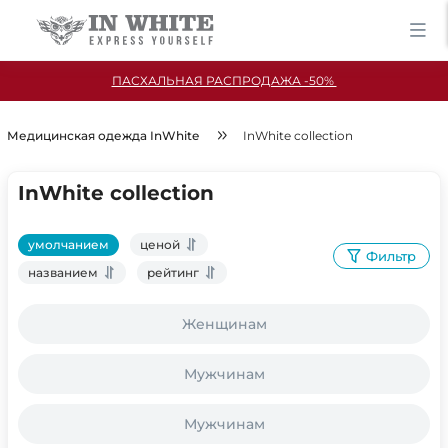
ПАСХАЛЬНАЯ РАСПРОДАЖА -50%
Медицинская одежда InWhite
InWhite collection
InWhite collection
умолчанием
ценой
Фильтр
названием
рейтинг
Женщинам
Мужчинам
Мужчинам