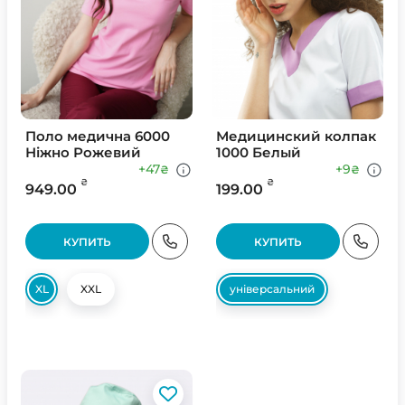
Поло медична 6000
Медицинский колпак
Ніжно Рожевий
1000 Белый
+47
+9
₴
₴
₴
₴
949.00
199.00
КУПИТЬ
КУПИТЬ
XL
XXL
універсальний