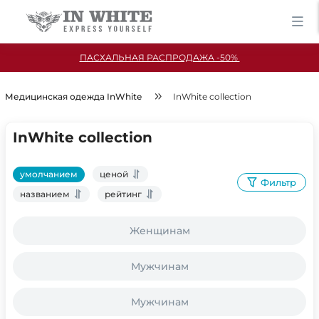
ПАСХАЛЬНАЯ РАСПРОДАЖА -50%
Медицинская одежда InWhite
InWhite collection
InWhite collection
умолчанием
ценой
Фильтр
названием
рейтинг
Женщинам
Мужчинам
Мужчинам