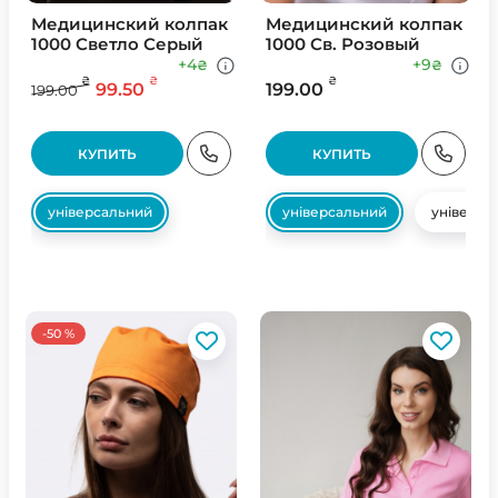
Медицинский колпак
Медицинский колпак
1000 Светло Серый
1000 Св. Розовый
+4
+9
₴
₴
₴
₴
₴
99.50
199.00
199.00
КУПИТЬ
КУПИТЬ
універсальний
універсальний
універса
-50 %