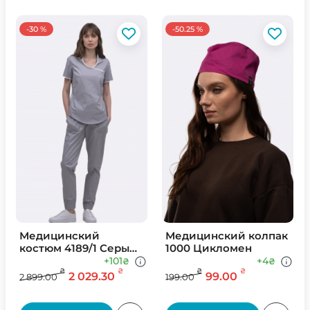
-30 %
-50.25 %
Медицинский
Медицинский колпак
костюм 4189/1 Серый/
1000 Цикломен
Белый
+101
+4
₴
₴
₴
₴
₴
₴
2 029.30
99.00
2 899.00
199.00