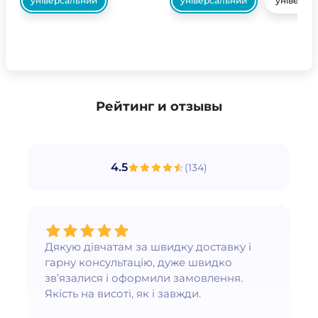
універсальний
універсальний
універса
Рейтинг и отзывы
4.5
(
134
)
Дякую дівчатам за швидку доставку і
гарну консультацію, дуже швидко
зв’язалися і оформили замовлення.
Якість на висоті, як і завжди.