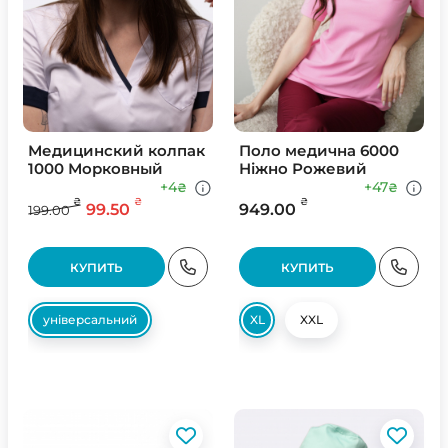
Медицинский колпак
Поло медична 6000
1000 Морковный
Ніжно Рожевий
+4
+47
₴
₴
₴
₴
₴
99.50
949.00
199.00
КУПИТЬ
КУПИТЬ
універсальний
XL
XXL