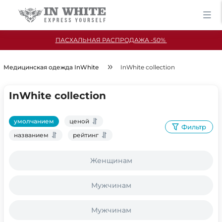
ПАСХАЛЬНАЯ РАСПРОДАЖА -50%
Медицинская одежда InWhite
InWhite collection
InWhite collection
умолчанием
ценой
Фильтр
названием
рейтинг
Женщинам
Мужчинам
Мужчинам