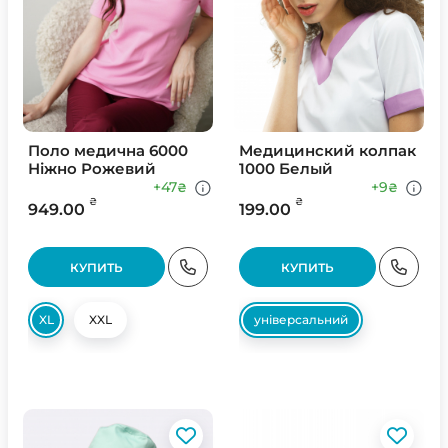
Поло медична 6000
Медицинский колпак
Ніжно Рожевий
1000 Белый
+47
+9
₴
₴
₴
₴
949.00
199.00
КУПИТЬ
КУПИТЬ
XL
XXL
універсальний