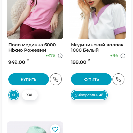
Поло медична 6000
Медицинский колпак
Ніжно Рожевий
1000 Белый
+47
+9
₴
₴
₴
₴
949.00
199.00
КУПИТЬ
КУПИТЬ
XL
XXL
універсальний