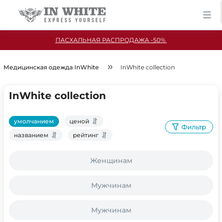
ПАСХАЛЬНАЯ РАСПРОДАЖА -50%
Медицинская одежда InWhite
InWhite collection
InWhite collection
умолчанием
ценой
Фильтр
названием
рейтинг
Женщинам
Мужчинам
Мужчинам