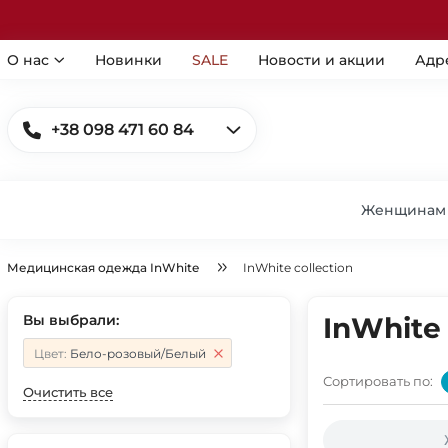
О нас
Новинки
SALE
Новости и акции
Адр
+38 098 471 60 84
Женщинам
Медицинская одежда InWhite
InWhite collection
Вы выбрали:
InWhite 
Цвет:
Бело-розовый/Белый
Сортировать по:
Очистить все