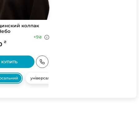
инский колпак
Небо
+9
₴
₴
0
КУПИТЬ
ерсальний
універсальний