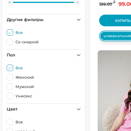
₴
99.0
199.00
Другие фильтры
КУПИТЬ
Все
універсальний
Со скидкой
Пол
Все
Женский
Мужской
Унисекс
Цвет
Все