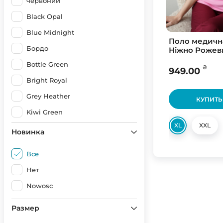
червоний
Black Opal
Blue Midnight
Поло медичн
Бордо
Ніжно Рожев
Bottle Green
₴
949.00
Bright Royal
Grey Heather
КУПИТЬ
Kiwi Green
XL
XXL
Light Blue
Новинка
Navy Blue
Все
Ocean Blue
Нет
Orange
Nowosc
Purple
Размер
Red