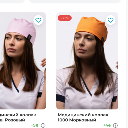
-50 %
инский колпак
Медицинский колпак
Св. Розовый
1000 Морковный
+9
+4
₴
₴