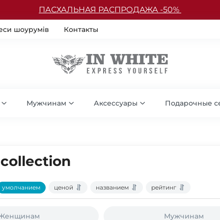
ПАСХАЛЬНАЯ РАСПРОДАЖА -50%
еси шоурумів
Контакты
Мужчинам
Аксессуары
Подарочные с
collection
умолчанием
ценой
названием
рейтинг
Женщинам
Мужчинам