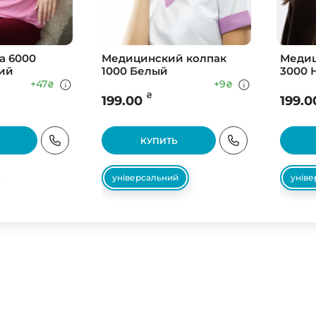
а 6000
Медицинский колпак
Медиц
ий
1000 Белый
3000 
+47
+9
₴
₴
₴
199.00
199.0
КУПИТЬ
універсальний
унів