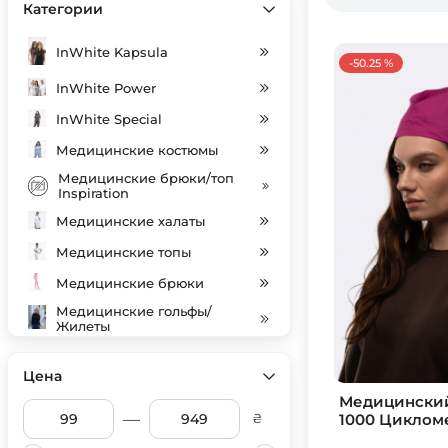
Категории
InWhite Kapsula
-50.25 %
InWhite Power
InWhite Special
Медицинские костюмы
Медицинские брюки/топ
Inspiration
Медицинские халаты
Медицинские топы
Медицинские брюки
Медицинские гольфы/
Жилеты
Індивідуальний пошив
Цена
Медицинские колпаки
Медицинский
SALE
—
1000 Циклом
₴