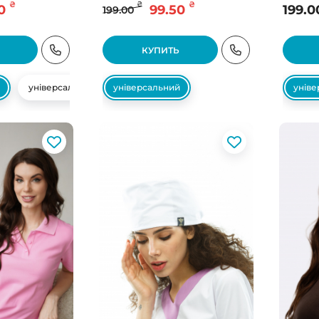
₴
₴
₴
0
99.50
199.0
199.00
КУПИТЬ
універсальний
універсальний
унів