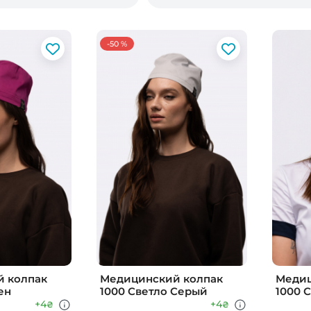
-50 %
 колпак
Медицинский колпак
Медиц
ен
1000 Светло Серый
1000 
+4
+4
₴
₴