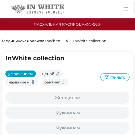
ПАСХАЛЬНАЯ РАСПРОДАЖА -50%
Медицинская одежда InWhite
InWhite collection
InWhite collection
умолчанием
ценой
Фильтр
названием
рейтинг
Женщинам
Мужчинам
Мужчинам