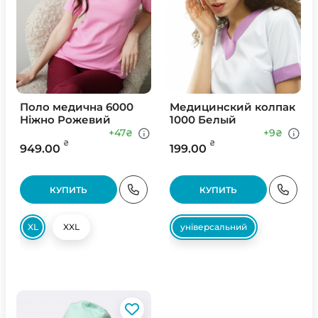
Поло медична 6000
Медицинский колпак
Ніжно Рожевий
1000 Белый
+47
+9
₴
₴
₴
₴
949.00
199.00
КУПИТЬ
КУПИТЬ
XL
XXL
універсальний