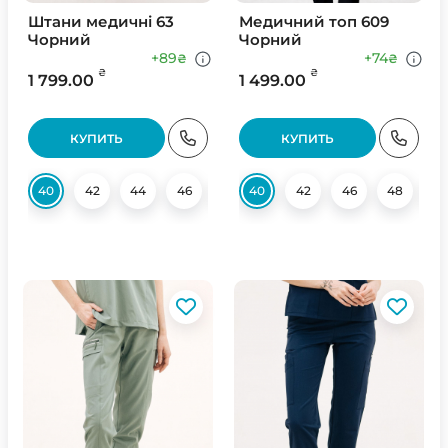
Штани медичні 63
Медичний топ 609
Чорний
Чорний
+89
+74
₴
₴
₴
₴
1 799.00
1 499.00
КУПИТЬ
КУПИТЬ
40
42
44
46
48
40
50
42
54
46
56
48
5