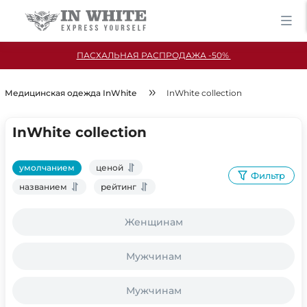
ПАСХАЛЬНАЯ РАСПРОДАЖА -50%
Медицинская одежда InWhite
InWhite collection
InWhite collection
умолчанием
ценой
Фильтр
названием
рейтинг
Женщинам
Мужчинам
Мужчинам