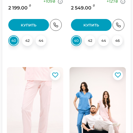
+109
+127
₴
₴
₴
₴
2 199.00
2 549.00
КУПИТЬ
КУПИТЬ
40
42
44
40
42
44
46
4