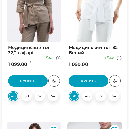
Медицинский топ
Медицинский топ 32
32/1 сафарі
Белый
+54
+54
₴
₴
₴
₴
1 099.00
1 099.00
КУПИТЬ
КУПИТЬ
40
50
52
54
56
38
58
40
52
54
5