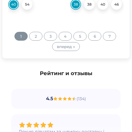
40
54
38
38
40
46
4
1
2
3
4
5
6
7
вперед »
Рейтинг и отзывы
4.5
(
134
)
Дякую дівчатам за швидку доставку і