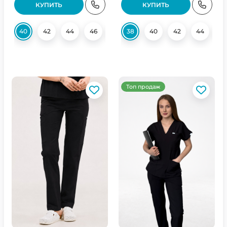
КУПИТЬ
КУПИТЬ
40
42
44
46
48
38
50
40
52
42
58
44
60
4
Топ продаж