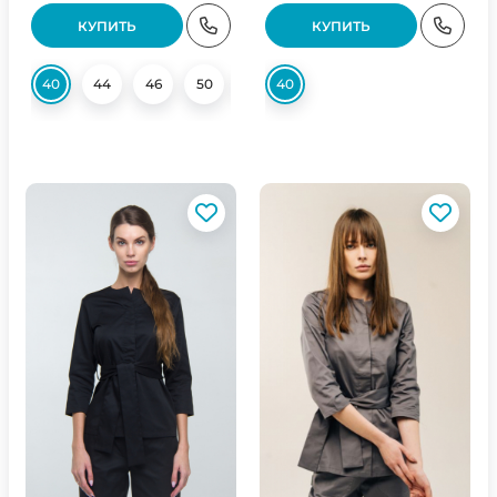
КУПИТЬ
КУПИТЬ
40
44
46
50
52
40
54
56
58