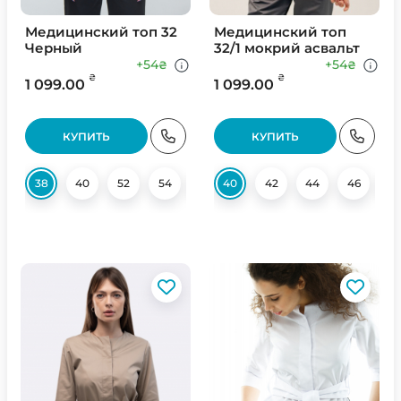
Медицинский топ 32
Медицинский топ
Черный
32/1 мокрий асвальт
+54
+54
₴
₴
₴
₴
1 099.00
1 099.00
КУПИТЬ
КУПИТЬ
38
40
52
54
56
40
56
42
58
44
46
4