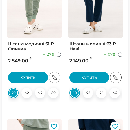
Штани медичні 61 R
Штани медичні 63 R
Оливка
Наві
+127
+107
₴
₴
₴
₴
2 549.00
2 149.00
КУПИТЬ
КУПИТЬ
40
42
44
50
52
40
42
44
46
4