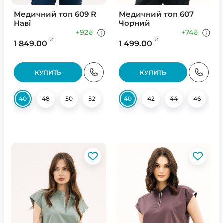
Медичний топ 609 R
Медичний топ 607
Наві
Чорний
+92
+74
₴
₴
₴
₴
1 849.00
1 499.00
КУПИТЬ
КУПИТЬ
40
48
50
52
40
42
44
46
4