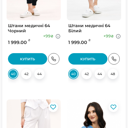
Штани медичні 64
Штани медичні 64
Чорний
Білий
+99
+99
₴
₴
₴
₴
1 999.00
1 999.00
КУПИТЬ
КУПИТЬ
40
42
44
40
42
44
48