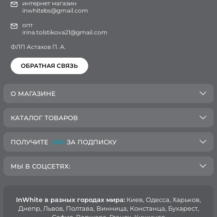
интернет магазин
inwhitebs@gmail.com
опт
irina.tolstikova21@gmail.com
ФЛП Астахов П. А.
ОБРАТНАЯ СВЯЗЬ
О МАГАЗИНЕ
КАТАЛОГ ТОВАРОВ
ПОЛУЧИТЕ
-10%
ЗА ПОДПИСКУ
МЫ В СОЦСЕТЯХ:
InWhite в разных городах мира:
Киев, Oдесса, Харьков,
Днепр, Львов, Полтава, Винница, Констанца, Бухарест,