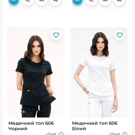
40
42
44
46
48
40
52
42
54
44
56
46
52
Медичний топ 606
Медичний топ 606
Чорний
Білий
+94
+94
₴
₴