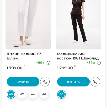
Штани медичні 63
Медицинский
Білий
костюм 1981 Шоколад
+89
+89
₴
₴
₴
₴
1 799.00
1 799.00
КУПИТЬ
КУПИТЬ
40
42
44
46
48
40
50
56