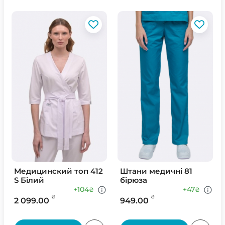
Медицинский топ 412
Штани медичні 81
S Білий
бірюза
+104
+47
₴
₴
₴
₴
2 099.00
949.00