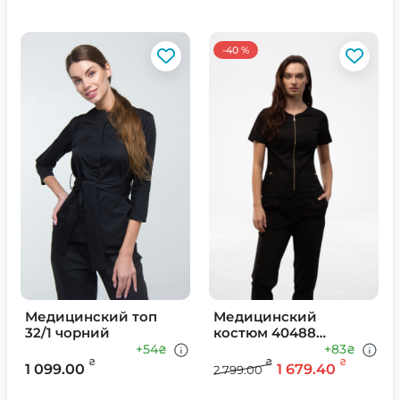
-40 %
Медицинский топ
Медицинский
32/1 чорний
костюм 40488
Черный
+54
+83
₴
₴
₴
₴
₴
1 099.00
1 679.40
2 799.00