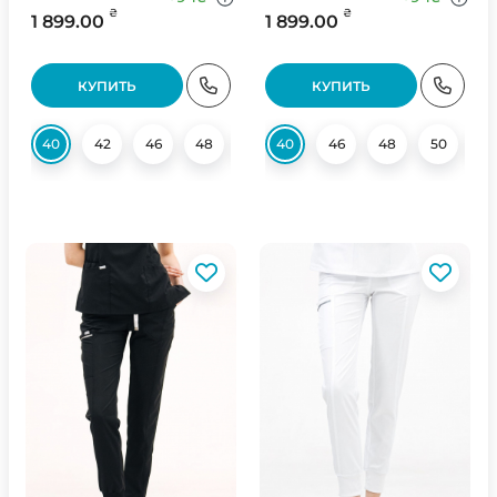
₴
₴
1 899.00
1 899.00
КУПИТЬ
КУПИТЬ
40
42
46
48
52
40
46
48
50
52