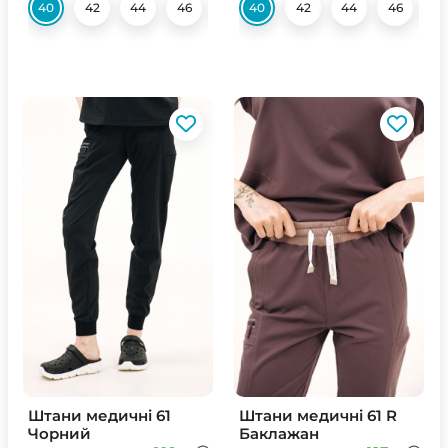
40
42
44
46
48
40
50
42
52
44
54
46
56
4
Штани медичні 61
Штани медичні 61 R
Чорний
Баклажан