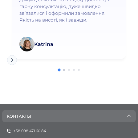
гарну консультацію, дуже швидко
зв’язалися і оформили замовлення.
Якість на висоті, як і завжди.
Katrina
КОНТАКТЫ
+38 098 471 60 84