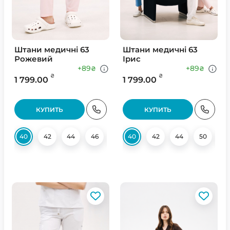
Штани медичні 63
Штани медичні 63
Рожевий
Ірис
+89
+89
₴
₴
₴
₴
1 799.00
1 799.00
КУПИТЬ
КУПИТЬ
40
42
44
46
48
40
50
42
52
44
54
50
56
52