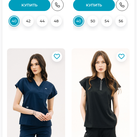
КУПИТЬ
КУПИТЬ
40
42
44
48
50
40
52
50
54
54
56
56