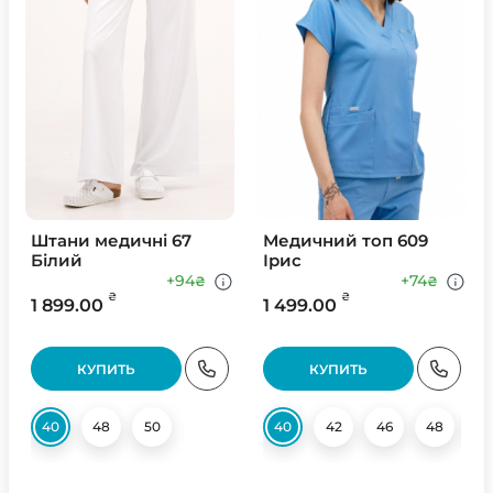
Штани медичні 67
Медичний топ 609
Білий
Ірис
+94
+74
₴
₴
₴
₴
1 899.00
1 499.00
КУПИТЬ
КУПИТЬ
40
48
50
40
42
46
48
5