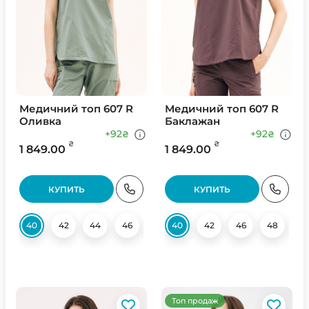
Медичний топ 607 R
Медичний топ 607 R
Оливка
Баклажан
+92
+92
₴
₴
₴
₴
1 849.00
1 849.00
КУПИТЬ
КУПИТЬ
40
42
44
46
48
40
50
42
52
46
48
5
Топ продаж