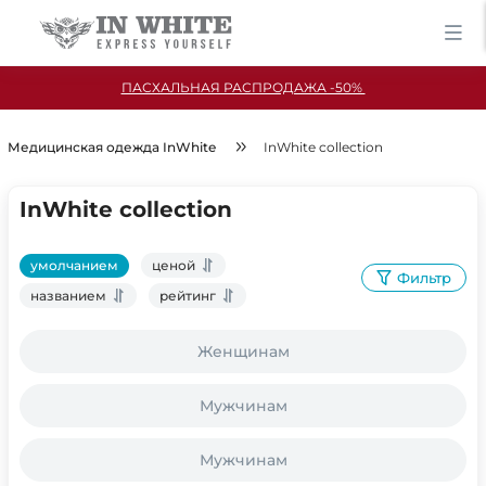
ПАСХАЛЬНАЯ РАСПРОДАЖА -50%
Медицинская одежда InWhite
InWhite collection
InWhite collection
умолчанием
ценой
Фильтр
названием
рейтинг
Женщинам
Мужчинам
Мужчинам