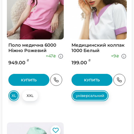
Поло медична 6000
Медицинский колпак
Ніжно Рожевий
1000 Белый
+47
+9
₴
₴
₴
₴
949.00
199.00
КУПИТЬ
КУПИТЬ
XL
XXL
універсальний