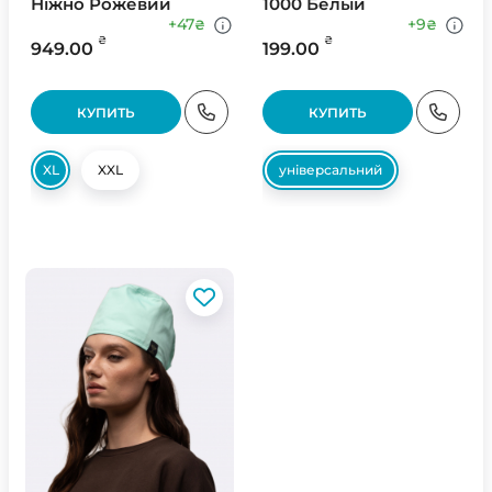
Ніжно Рожевий
1000 Белый
+47
+9
₴
₴
₴
₴
949.00
199.00
КУПИТЬ
КУПИТЬ
XL
XXL
універсальний