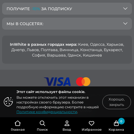
ПОЛУЧИТЕ
-10%
ЗА ПОДПИСКУ
МЫ В СОЦСЕТЯХ:
InWhite в разных городах мира:
Киев, Oдесса, Харьков,
Днепр, Львов, Полтава, Винница, Констанца, Бухарест,
София, Варшава, Гданск, Кишинев
Этот сайт использует файлы cookie.
© 2015 — 2026, Интернет-магазин медицинской одежды
Вы можете отключить этот механизм в
Хорошо,
InWhite.
настройках своего браузера. Более
закрыть
подробную информацию смотрите в нашей
Сайт создан в
Sago Group
.
Политике конфиденциальности
.
0
Главная
Поиск
Вход
Избранное
Корзина