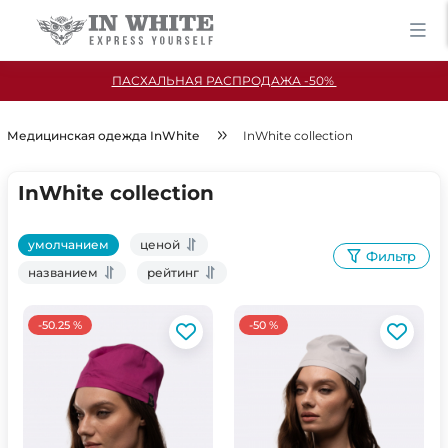
ПАСХАЛЬНАЯ РАСПРОДАЖА -50%
Медицинская одежда InWhite
InWhite collection
InWhite collection
умолчанием
ценой
Фильтр
названием
рейтинг
-50.25 %
-50 %