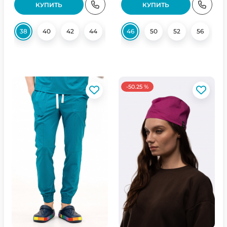
КУПИТЬ
КУПИТЬ
38
40
42
44
48
46
50
50
54
52
54
56
56
-50.25 %