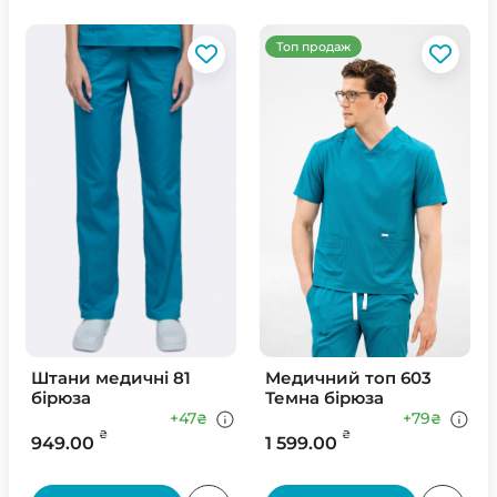
Топ продаж
Штани медичні 81
Медичний топ 603
бірюза
Темна бірюза
+47
+79
₴
₴
₴
₴
949.00
1 599.00