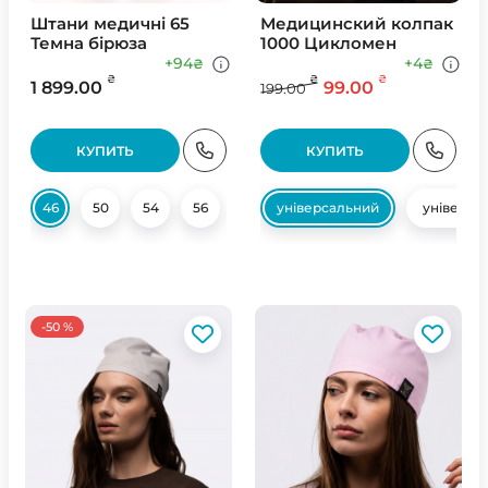
Штани медичні 65
Медицинский колпак
Темна бірюза
1000 Цикломен
+94
+4
₴
₴
₴
₴
₴
1 899.00
99.00
199.00
КУПИТЬ
КУПИТЬ
46
50
54
56
універсальний
універса
-50 %