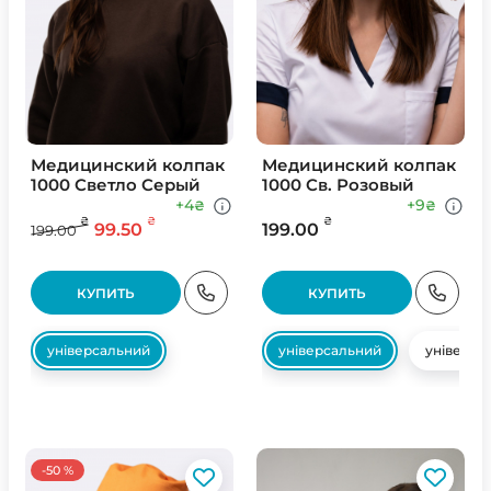
Медицинский колпак
Медицинский колпак
1000 Светло Серый
1000 Св. Розовый
+4
+9
₴
₴
₴
₴
₴
99.50
199.00
199.00
КУПИТЬ
КУПИТЬ
універсальний
універсальний
універса
-50 %