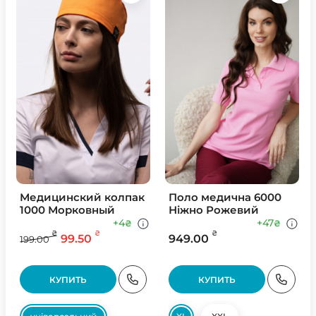
Медицинский колпак
Поло медична 6000
1000 Морковный
Ніжно Рожевий
+4
+47
₴
₴
₴
₴
₴
99.50
949.00
199.00
КУПИТЬ
КУПИТЬ