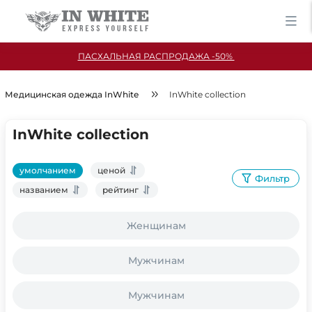
ПАСХАЛЬНАЯ РАСПРОДАЖА -50%
Медицинская одежда InWhite
InWhite collection
InWhite collection
умолчанием
ценой
Фильтр
названием
рейтинг
Женщинам
Мужчинам
Мужчинам