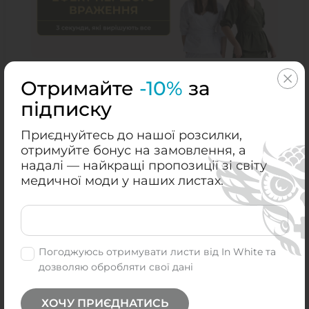
Ефект першого враження: 3 секунди,
Отримайте
-10%
за
які вирішують все
підписку
20.03.2026
0
Приєднуйтесь до нашої розсилки,
отримуйте бонус на замовлення, а
надалі — найкращі пропозиції зі світу
медичної моди у наших листах.
Які тканини краще підходять для
Погоджуюсь отримувати листи від In White та
роботи в операційній
дозволяю обробляти свої дані
17.03.2026
0
ХОЧУ ПРИЄДНАТИСЬ