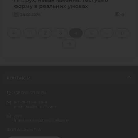
Піт, рух, навантаження: тестуємо
форму в реальних умовах
28.02.2026
0
1
2
3
4
5
...
33
КОНТАКТИ
+38 098 471 60 84
інтернет магазин
inwhitebs@gmail.com
гурт
irina.tolstikova21@gmail.com
ФОП Астахов П. А.