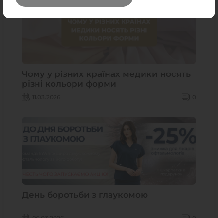
Чому у різних країнах медики носять
різні кольори форми
11.03.2026
0
День боротьби з глаукомою
06.03.2026
0