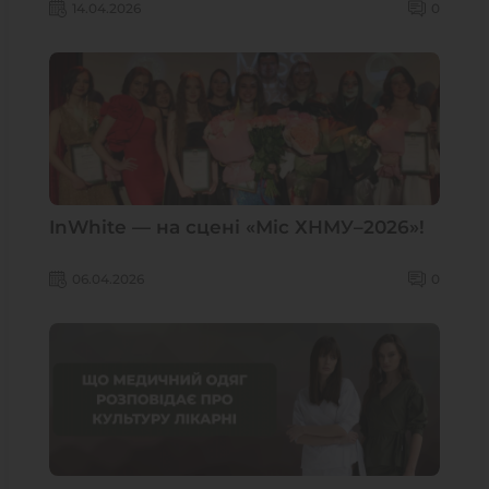
незручних ситуацій
14.04.2026
0
InWhite — на сцені «Міс ХНМУ–2026»!
06.04.2026
0