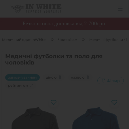
Безкоштовна доставка від 2 700грн!
Медичний одяг InWhite
Чоловікам
Медичні футболки / 
Медичні футболки та поло для
чоловіків
замовчуванням
ціною
назвою
Фільтр
рейтингом