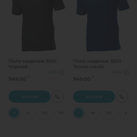
Поло медичне 6001
Поло медичне 6001
Чорний
Темно-синій
+47
+47
₴
₴
₴
₴
949.00
949.00
КУПИТИ
КУПИТИ
M
S
3XL
50
56
L
58
M
XXL
3XL
XL
S