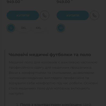
949.00
949.00
КУПИТИ
КУПИТИ
S
3XL
XXL
58
46
Чоловічі медичні футболки та поло
Медичні поло для чоловіків є важливою частиною
професійного одягу для медичних працівників.
Вони є комфортними та стильними, дозволяючи
чоловікам-медикам виглядати професійно та
відчувати себе комфортно під час роботи. Основні
стилі медичних поло для чоловіків включають
наступні:
Поло з контрастним комірцем:
Цей