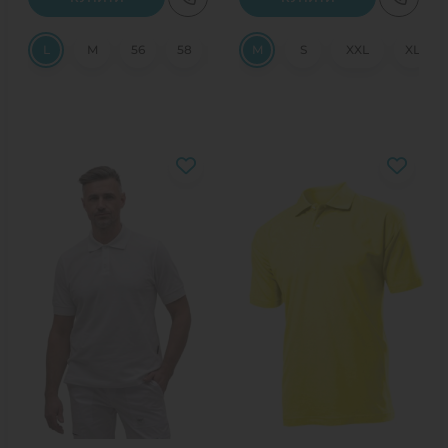
L
M
56
58
XXL
M
S
S
XXL
XL