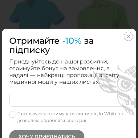
Отримайте
-10%
за
підписку
Приєднуйтесь до нашої розсилки,
отримуйте бонус на замовлення, а
надалі — найкращі пропозиції зі світу
медичної моди у наших листах.
Поло медичне 6001
Polo Medicna 6001 Kiwi
океан Синій
Green
+47
+39
₴
₴
₴
₴
949.00
799.00
Погоджуюсь отримувати листи від In White та
КУПИТИ
КУПИТИ
дозволяю обробляти свої дані
S
L
M
XXL
XL
ХОЧУ ПРИЄДНАТИСЬ