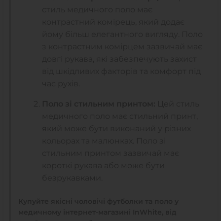
стиль медичного поло має
контрастний комірець, який додає
йому більш елегантного вигляду. Поло
з контрастним комірцем зазвичай має
довгі рукава, які забезпечують захист
від шкідливих факторів та комфорт під
час рухів.
Поло зі стильним принтом:
Цей стиль
медичного поло має стильний принт,
який може бути виконаний у різних
кольорах та малюнках. Поло зі
стильним принтом зазвичай має
короткі рукава або може бути
безрукавками.
Купуйте якісні чоловічі футболки та поло у
медичному інтернет-магазині InWhite, від