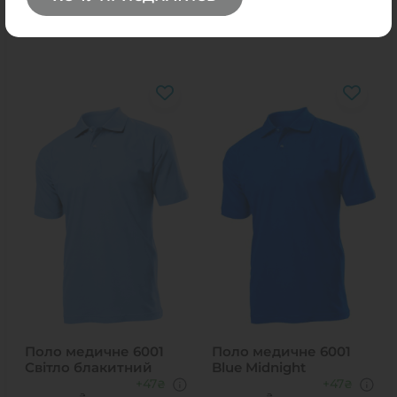
Поло медичне 6001
Поло медичне 6001
Світло блакитний
Blue Midnight
+47
+47
₴
₴
₴
₴