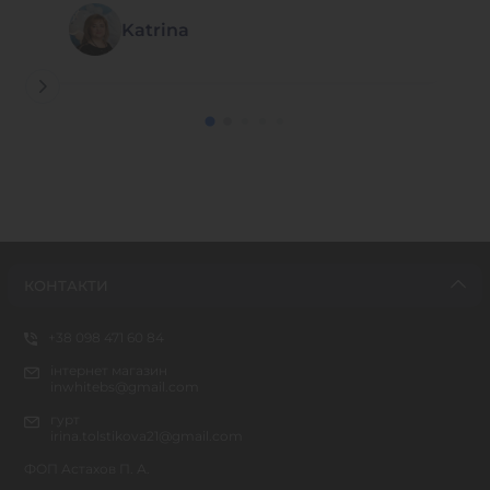
Katrina
КОНТАКТИ
+38 098 471 60 84
інтернет магазин
inwhitebs@gmail.com
гурт
irina.tolstikova21@gmail.com
ФОП Астахов П. А.