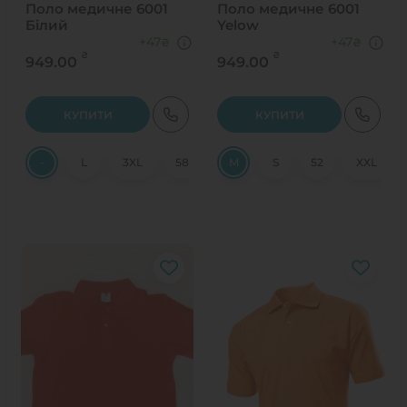
Поло медичне 6001
Поло медичне 6001
Білий
Yelow
+47
+47
₴
₴
₴
₴
949.00
949.00
КУПИТИ
КУПИТИ
-
L
3XL
58
XL
M
S
S
M
52
XXL