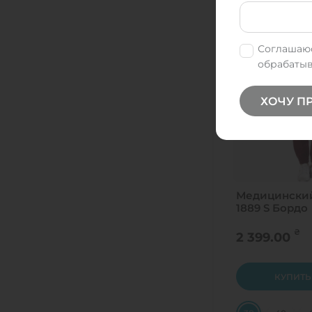
Розовый
56
сафарі
58
Светло розовый
Соглашаюс
60
обрабатыв
Светло серый
62
Серый
ХОЧУ П
45
синій
64
Темно-оливковый
60
тіффані
58
Фисташка
62
Медицински
хакі
1889 S Бордо
56
Цикломен
₴
2 399.00
універсальний
Черный
універсальний
Электро
КУПИТЬ
бордовий