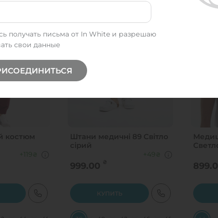
ь получать письма от In White и разрешаю
ать свои данные
РИСОЕДИНИТЬСЯ
й костюм
Штани медичні 89 Світло
Медиц
сірий
Светл
+119
+49
₴
₴
₴
999.00
899.
КУПИТЬ