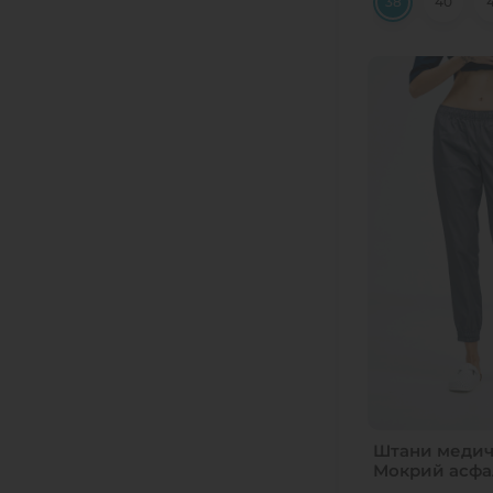
4 рост
38
40
6 рост
Білий
Чорний
Мокрий асфальт (Світлий)
Штани медич
Мокрий асфа
(Світлий)