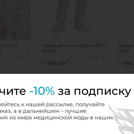
 топ 32
Медицинские брюки 96 S
Медиц
й
білий
Наві
+54
+89
₴
₴
₴
1 799.00
1 799
КУПИТЬ
чите
-10%
за подписку
40
46
48
50
40
52
44
52
46
54
48
54
50
56
52
40
56
54
яйтесь к нашей рассылке, получайте
аказ, а в дальнейшем – лучшие
ия из мира медицинской моды в наших