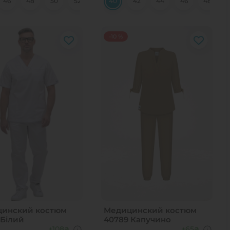
46
54
48
56
50
58
52
58
54
40
56
42
58
44
60
46
62
48
-10 %
инский костюм
Медицинский костюм
 Білий
40789 Капучино
+108
+65
₴
₴