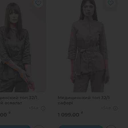
инский топ 32/1
Медицинский топ 32/1
й асвальт
сафарі
+54
+54
₴
₴
₴
₴
.00
1 099.00