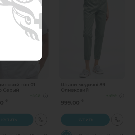
инский топ 01
Штани медичні 89
о Серый
Оливковий
+44
+49
₴
₴
₴
₴
00
999.00
КУПИТЬ
КУПИТЬ