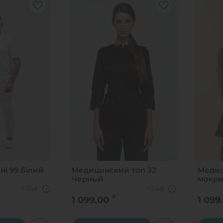
і 99 Білий
Медицинский топ 32
Медиц
Черный
мокри
+74
+54
₴
₴
₴
1 099.00
1 099