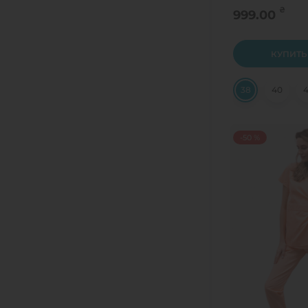
₴
999.00
КУПИТЬ
38
40
-50 %