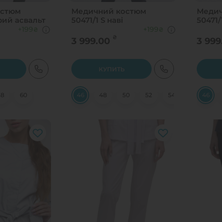
остюм
Медичний костюм
Медич
рий асвальт
50471/1 S наві
50471/
+199
+199
₴
₴
₴
3 999.00
3 999
КУПИТЬ
58
60
46
48
50
52
54
56
46
58