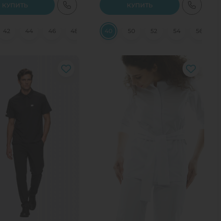
КУПИТЬ
КУПИТЬ
42
44
46
48
50
40
54
50
56
52
58
54
56