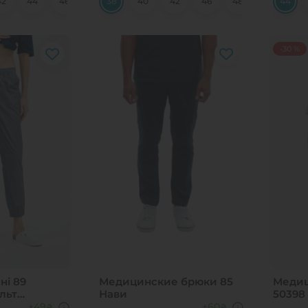
42
44
46
48
38
50
40
52
42
54
46
56
48
58
50
44
52
-30 %
ні 89
Медицинские брюки 85
Медиц
льт
Нави
50398
+49
+60
₴
₴