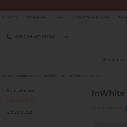
О нас
Новинки
SALE
Новости и акции
Адр
+38 098 471 60 84
Женщинам
Медицинская одежда InWhite
InWhite collection
Вы выбрали:
InWhite 
Размер:
56
Сортировать по:
Очистить все