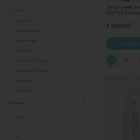
Медичний к
Все
50471/1 S мок
Бордо
₴
3 999.00
Баклажан
Бежевый
КУПИТЬ
Белый
46
56
Белый, 3-4 рост
Белый, 5-6 рост
Бірюза
Голубой
Джинс
Размер
Желтый
Все
Зеленый
L
Ирис
M