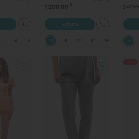
₴
1 200.00
3 099.
КУПИТЬ
44
46
48
50
46
52
46
54
52
56
54
58
56
58
46
60
-10 %