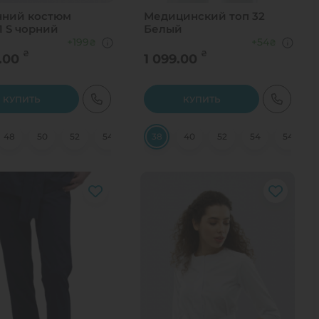
ний костюм
Медицинский топ 32
1 S чорний
Белый
+199
+54
₴
₴
₴
₴
.00
1 099.00
КУПИТЬ
КУПИТЬ
48
60
50
52
54
56
38
58
40
60
52
54
54