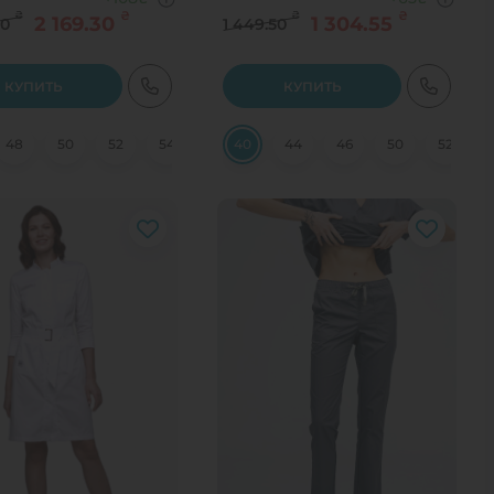
₴
₴
₴
₴
2 169.30
1 304.55
00
1 449.50
КУПИТЬ
КУПИТЬ
48
50
52
54
56
40
58
44
46
50
52