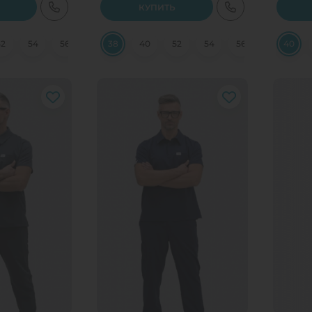
КУПИТЬ
52
54
56
58
38
60
40
62
52
54
56
56
40
58