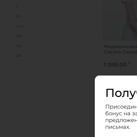
Капучино
S
Красный
XL
Лаванда
XXL
Лазурный
3XL
Лиловый
XS
Медицинский
Малина
Светло Серы
38
Мокрый асфальт
₴
1 099.00
40
Мокрий асфальт (Світлий)
42
Наві
КУПИТЬ
44
Полу
Небо
46
Нут
38
38
48
Присоедин
Оливковый
бонус на з
50
Персик
предложен
52
письмах.
Розовая пудра
54