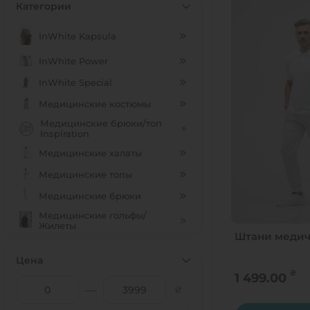
Категории
InWhite Kapsula
InWhite Power
InWhite Special
Медицинские костюмы
Медицинские брюки/топ
Inspiration
Медицинские халаты
Медицинские топы
Медицинские брюки
Медицинские гольфы/
Жилеты
Штани медичн
Індивідуальний пошив
Цена
Медицинские колпаки
₴
1 499.00
SALE
—
₴