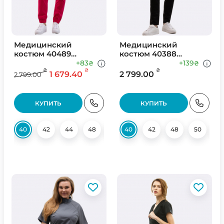
Медицинский
Медицинский
костюм 40489
костюм 40388
Малина
Черный
+83
+139
₴
₴
₴
₴
₴
1 679.40
2 799.00
2 799.00
КУПИТЬ
КУПИТЬ
40
42
44
48
50
40
52
42
54
48
56
50
52