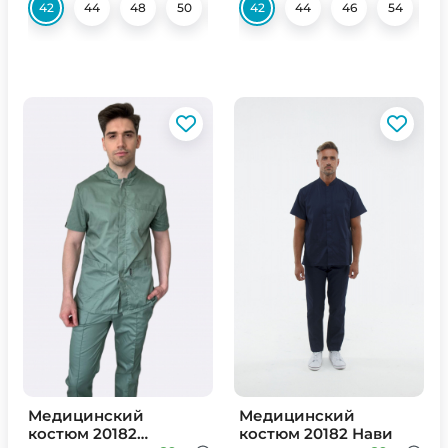
42
44
48
50
52
42
54
44
56
46
58
54
60
56
Медицинский
Медицинский
костюм 20182
костюм 20182 Нави