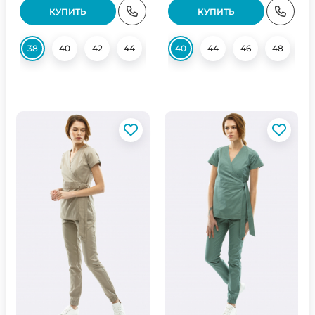
КУПИТЬ
КУПИТЬ
38
40
42
44
46
40
50
44
52
46
54
48
56
5