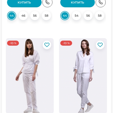
КУПИТЬ
КУПИТЬ
44
46
56
58
44
54
56
58
6
-10 %
-10 %