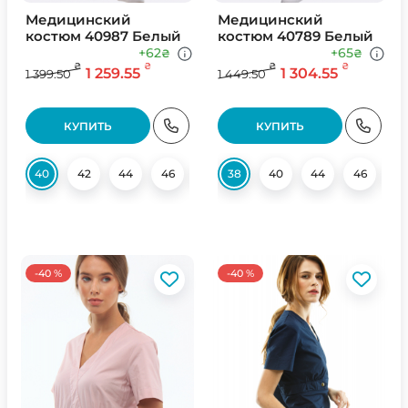
Медицинский
Медицинский
костюм 40987 Белый
костюм 40789 Белый
+62
+65
₴
₴
₴
₴
₴
₴
1 259.55
1 304.55
1 399.50
1 449.50
КУПИТЬ
КУПИТЬ
40
42
44
46
48
38
50
40
52
44
54
46
56
5
-40 %
-40 %