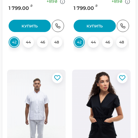
Оливковый
+89
+89
₴
₴
₴
₴
1 799.00
1 799.00
КУПИТЬ
КУПИТЬ
42
44
46
48
50
42
52
44
54
46
56
48
58
5