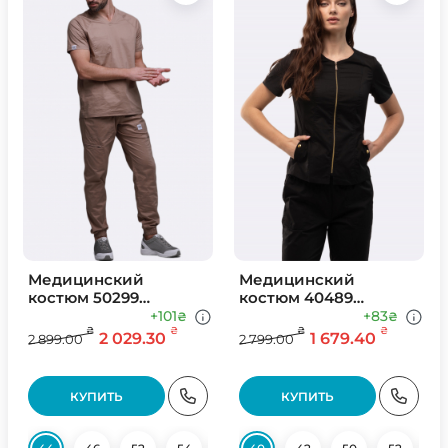
Медицинский
Медицинский
костюм 50299
костюм 40489
Бежевый
Черный
+101
+83
₴
₴
₴
₴
₴
₴
2 029.30
1 679.40
2 899.00
2 799.00
КУПИТЬ
КУПИТЬ