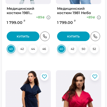
Медицинский
Медицинский
костюм 1981
костюм 1981 Небо
Оливковый
+89
+89
₴
₴
₴
₴
1 799.00
1 799.00
КУПИТЬ
КУПИТЬ
40
42
44
46
48
40
50
42
52
50
54
52
56
5