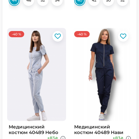
44
46
52
54
56
40
58
42
50
52
5
-40 %
-40 %
Медицинский
Медицинский
костюм 40489 Небо
костюм 40489 Нави
+83
+83
₴
₴