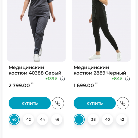
Медицинский
Медицинский
костюм 40388 Серый
костюм 2889 Черный
+139
+84
₴
₴
₴
₴
2 799.00
1 699.00
КУПИТЬ
КУПИТЬ
40
42
44
46
48
50
38
52
40
54
42
56
4