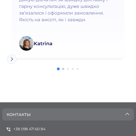
гарну консультацію, дуже швидко
зв’язалися і оформили замовлення.
Якість на висоті, як і завжди.
Katrina
КОНТАКТЫ
+38 098 471 60 84