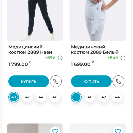
Медицинский
Медицинский
костюм 2889 Нави
костюм 2889 Белый
+89
+84
₴
₴
₴
₴
1 799.00
1 699.00
КУПИТЬ
КУПИТЬ
40
42
44
46
48
50
40
52
42
54
44
56
4