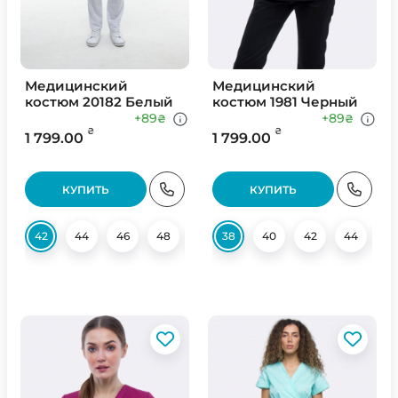
Медицинский
Медицинский
костюм 20182 Белый
костюм 1981 Черный
+89
+89
₴
₴
₴
₴
1 799.00
1 799.00
КУПИТЬ
КУПИТЬ
42
44
46
48
50
38
52
40
54
42
56
44
58
4