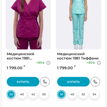
Медицинский
Медицинский
костюм 1981
костюм 1981 Тиффани
Цикломен
+89
+89
₴
₴
₴
₴
1 799.00
1 799.00
КУПИТЬ
КУПИТЬ
38
40
42
50
52
38
54
40
56
52
58
54
56