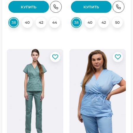
КУПИТЬ
КУПИТЬ
38
40
42
44
48
38
50
40
52
42
54
50
56
52