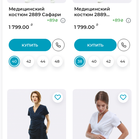
Медицинский
Медицинский
костюм 2889 Сафари
костюм 2889
Оливковый
+89
+89
₴
₴
₴
₴
1 799.00
1 799.00
КУПИТЬ
КУПИТЬ
40
42
44
48
50
38
52
40
54
42
56
44
58
4