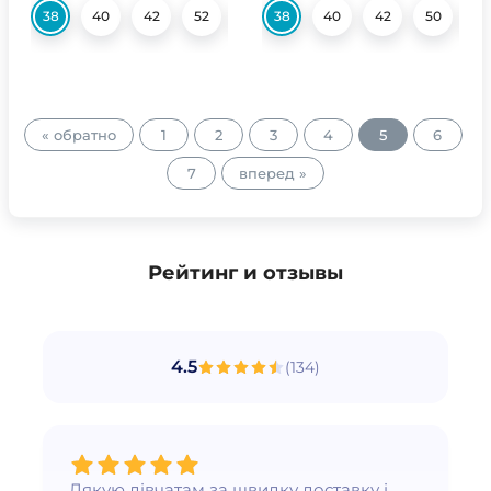
38
40
42
52
54
38
56
40
56
42
50
5
« обратно
1
2
3
4
5
6
7
вперед »
Рейтинг и отзывы
4.5
(
134
)
Дякую дівчатам за швидку доставку і