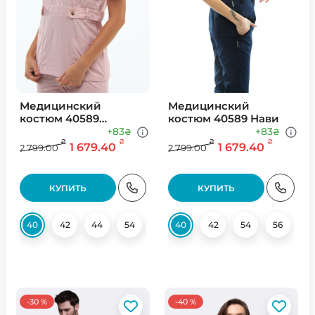
Медицинский
Медицинский
костюм 40589
костюм 40589 Нави
Розовая пудра
+83
+83
₴
₴
₴
₴
₴
₴
1 679.40
1 679.40
2 799.00
2 799.00
КУПИТЬ
КУПИТЬ
40
42
44
54
56
40
42
54
56
-30 %
-40 %