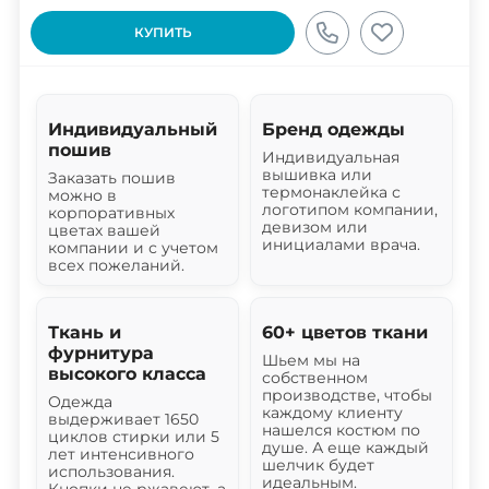
КУПИТЬ
Индивидуальный
Бренд одежды
пошив
Индивидуальная
вышивка или
Заказать пошив
термонаклейка с
можно в
логотипом компании,
корпоративных
девизом или
цветах вашей
инициалами врача.
компании и с учетом
всех пожеланий.
Ткань и
60+ цветов ткани
фурнитура
Шьем мы на
высокого класса
собственном
производстве, чтобы
Одежда
каждому клиенту
выдерживает 1650
нашелся костюм по
циклов стирки или 5
душе. А еще каждый
лет интенсивного
шелчик будет
использования.
идеальным.
Кнопки не ржавеют, а