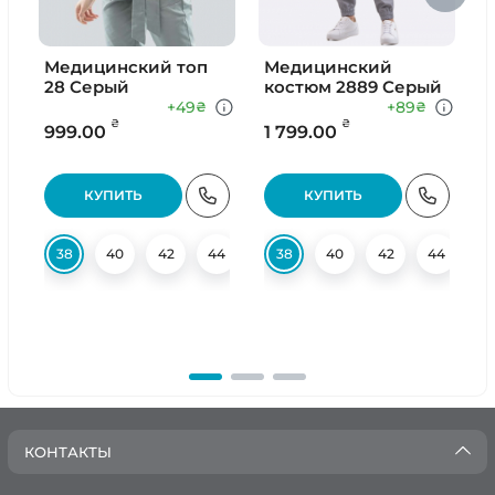
Медицинский топ
Медицинский
28 Серый
костюм 2889 Серый
к
+49
+89
₴
₴
₴
₴
999.00
1 799.00
2
КУПИТЬ
КУПИТЬ
38
40
42
44
46
38
48
40
50
42
52
44
54
4
КОНТАКТЫ