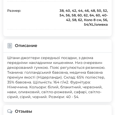
Размер:
38, 40, 42, 44, 46, 48, 50, 52,
54, 56, 58, 60, 62, 64, 60, 40-
42, 58, 62, Коло 8 см, 56,
54/XL/оливка
Описание
Штани-джоггери середньої посадки, з двома
передніми накладними кишенями. Низ очеревин
декорований гумкою. Пояс регулюється резинкою.
Тканина: голландський бавовна, медична бавовна
преміум якості (Нідерланди). Склад: 65% поліестер,
35% бавовна. Щільність: 164 г/м2. Фурнітура:
Німеччина. Кольори: білий, блакитний, червоний,
нави, оливковий, світло-рожевий, сафарі, світло-
сірий, сірий, чорний. Розміри: 40 - 54.
Отзывы