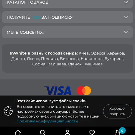
КАТАЛОГ ТОВАРОВ
ПОЛУЧИТЕ
-10%
ЗА ПОДПИСКУ
МЫ В СОЦСЕТЯХ:
InWhite в разных городах мира:
Киев, Oдесса, Харьков,
Днепр, Львов, Полтава, Винница, Констанца, Бухарест,
София, Варшава, Гданск, Кишинев
Этот сайт использует файлы cookie.
© 2015 — 2026, Интернет-магазин медицинской одежды
Вы можете отключить этот механизм в
Хорошо,
InWhite.
настройках своего браузера. Более
закрыть
подробную информацию смотрите в нашей
Сайт создан в
Sago Group
.
Политике конфиденциальности
.
0