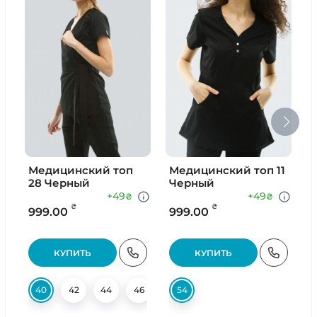
Медицинский топ
Медицинский топ 11
М
28 Черный
Черный
+49
+49
₴
₴
₴
₴
999.00
999.00
9
КУПИТЬ
КУПИТЬ
40
42
44
46
48
54
50
52
54
56