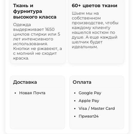
Ткань и
60+ цветов ткани
фурнитура
Шьем мы на
высокого класса
собственном
производстве, чтобы
Одежда
каждому клиенту
выдерживает 1650
нашелся костюм по
циклов стирки или 5
душе. А еще каждый
лет интенсивного
шелчик будет
использования.
идеальным.
Кнопки не ржавеют, а
с молний не сходит
краска.
Доставка
Оплата
Новая Почта
Google Pay
Apple Pay
Visa / Master Card
Приват24