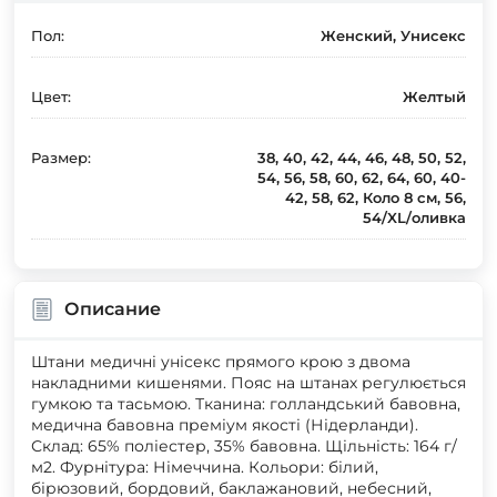
Пол:
Женский, Унисекс
Цвет:
Желтый
Размер:
38, 40, 42, 44, 46, 48, 50, 52,
54, 56, 58, 60, 62, 64, 60, 40-
42, 58, 62, Коло 8 см, 56,
54/XL/оливка
Описание
Штани медичні унісекс прямого крою з двома
накладними кишенями. Пояс на штанах регулюється
гумкою та тасьмою. Тканина: голландський бавовна,
медична бавовна преміум якості (Нідерланди).
Склад: 65% поліестер, 35% бавовна. Щільність: 164 г/
м2. Фурнітура: Німеччина. Кольори: білий,
бірюзовий, бордовий, баклажановий, небесний,