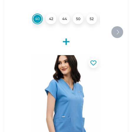
40
42
44
50
52
54
56
+