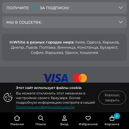
ПОЛУЧИТЕ
-10%
ЗА ПОДПИСКУ
МЫ В СОЦСЕТЯХ:
InWhite в разных городах мира:
Киев, Oдесса, Харьков,
Днепр, Львов, Полтава, Винница, Констанца, Бухарест,
София, Варшава, Гданск, Кишинев
Этот сайт использует файлы cookie.
© 2015 — 2026, Интернет-магазин медицинской одежды
Вы можете отключить этот механизм в
Хорошо,
InWhite.
настройках своего браузера. Более
закрыть
подробную информацию смотрите в нашей
Сайт создан в
Sago Group
.
Политике конфиденциальности
.
0
Главная
Поиск
Вход
Избранное
Корзина