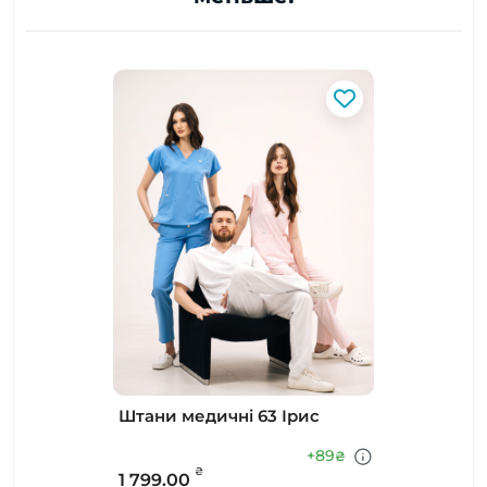
Штани медичні 63 Ірис
+89
₴
₴
1 799.00