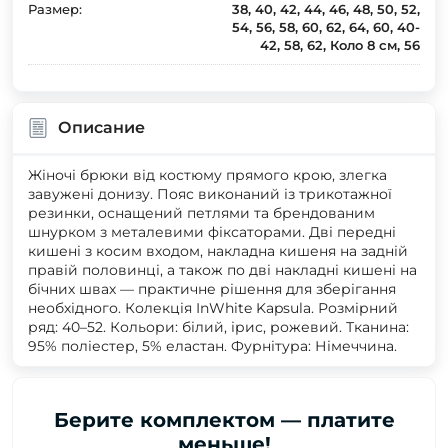
Размер:
38, 40, 42, 44, 46, 48, 50, 52,
54, 56, 58, 60, 62, 64, 60, 40-
42, 58, 62, Коло 8 см, 56
Описание
Жіночі брюки від костюму прямого крою, злегка
завужені донизу. Пояс виконаний із трикотажної
резинки, оснащений петлями та брендованим
шнурком з металевими фіксаторами. Дві передні
кишені з косим входом, накладна кишеня на задній
правій половинці, а також по дві накладні кишені на
бічних швах — практичне рішення для зберігання
необхідного. Колекція InWhite Kapsula. Розмірний
ряд: 40–52. Кольори: білий, ірис, рожевий. Тканина:
95% поліестер, 5% еластан. Фурнітура: Німеччина.
Берите комплектом — платите
меньше!