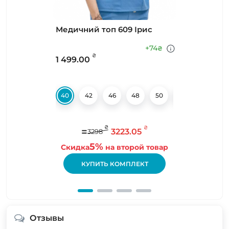
Медичний топ 609 Ірис
+74
₴
₴
1 499.00
40
42
46
48
50
52
₴
₴
=
3223.05
3298
5%
Скидка
на второй товар
КУПИТЬ КОМПЛЕКТ
Отзывы