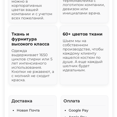
термонаклейка с
можно в
логотипом компании,
корпоративных
девизом или
цветах вашей
инициалами врача.
компании и с учетом
всех пожеланий.
Ткань и
60+ цветов ткани
фурнитура
Шьем мы на
высокого класса
собственном
производстве, чтобы
Одежда
каждому клиенту
выдерживает 1650
нашелся костюм по
циклов стирки или 5
душе. А еще каждый
лет интенсивного
шелчик будет
использования.
идеальным.
Кнопки не ржавеют, а
с молний не сходит
краска.
Доставка
Оплата
Новая Почта
Google Pay