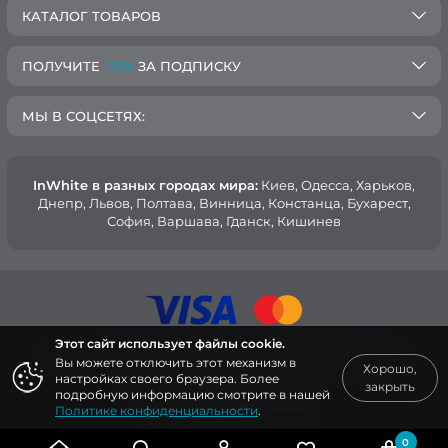
КАТАЛОГ ТОВАРОВ
ПОЛУЧИТЕ
-10%
ЗА ПОДПИСКУ
МЫ В СОЦСЕТЯХ:
InWhite в разных городах мира:
Киев, Oдесса, Харьков,
Днепр, Львов, Полтава, Винница, Констанца, Бухарест,
София, Варшава, Гданск, Кишинев
Этот сайт использует файлы cookie.
© 2015 — 2026, Интернет-магазин медицинской одежды
Вы можете отключить этот механизм в
Хорошо,
InWhite.
настройках своего браузера. Более
закрыть
подробную информацию смотрите в нашей
Сайт создан в
Sago Group
.
Политике конфиденциальности
.
0