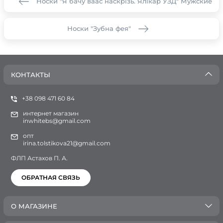
Носки "Я бачу ваас наскрізь. Ялікар УЗД" Мужские
Носки "Зубна фея"
КОНТАКТЫ
+38 098 471 60 84
интернет магазин
inwhitebs@gmail.com
опт
irina.tolstikova21@gmail.com
ФЛП Астахов П. А.
ОБРАТНАЯ СВЯЗЬ
О МАГАЗИНЕ