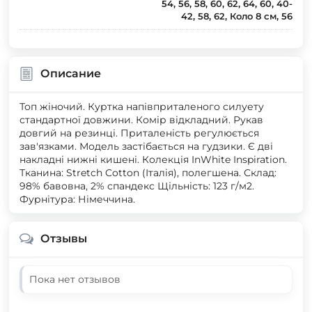
54, 56, 58, 60, 62, 64, 60, 40-
42, 58, 62, Коло 8 см, 56
Описание
Топ жіночий. Куртка напівприталеного силуету
стандартної довжини. Комір відкладний. Рукав
довгий на резинці. Приталеність регулюється
зав'язками. Модель застібається на гудзики. Є дві
накладні нижні кишені. Колекція InWhite Inspiration.
Тканина: Stretch Cotton (Італія), полегшена. Склад:
98% бавовна, 2% спандекс Щільність: 123 г/м2.
Фурнітура: Німеччина.
Отзывы
Пока нет отзывов