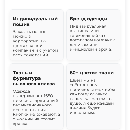
Индивидуальный
Бренд одежды
пошив
Индивидуальная
вышивка или
Заказать пошив
термонаклейка с
можно в
логотипом компании,
корпоративных
девизом или
цветах вашей
инициалами врача.
компании и с учетом
всех пожеланий.
Ткань и
60+ цветов ткани
фурнитура
Шьем мы на
высокого класса
собственном
производстве, чтобы
Одежда
каждому клиенту
выдерживает 1650
нашелся костюм по
циклов стирки или 5
душе. А еще каждый
лет интенсивного
шелчик будет
использования.
идеальным.
Кнопки не ржавеют, а
с молний не сходит
краска.