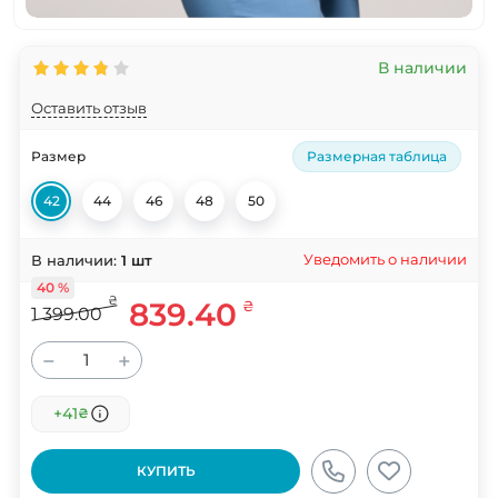
В наличии
Оставить отзыв
Размер
Размерная таблица
42
44
46
48
50
Уведомить о наличии
В наличии:
1
шт
40 %
₴
839.40
₴
1 399.00
−
+
+41
₴
КУПИТЬ