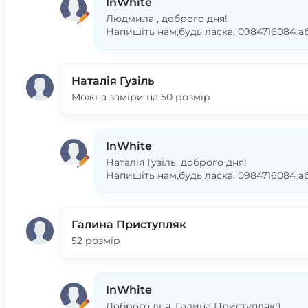
InWhite
Людмила , доброго дня!
Напишіть нам,будь ласка, 0984716084 а
Наталія Гузіль
Можна заміри на 50 розмір
InWhite
Наталія Гузіль, доброго дня!
Напишіть нам,будь ласка, 0984716084 а
Галина Приступляк
52 розмір
InWhite
Доброго дня, Галина Приступляк!)