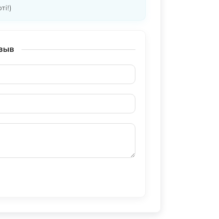
ті!)
зыв