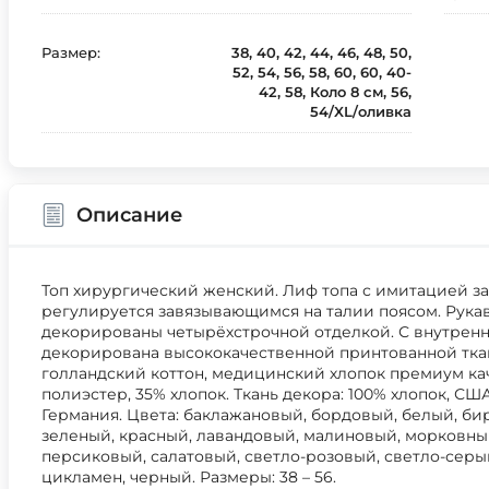
Размер:
38, 40, 42, 44, 46, 48, 50,
52, 54, 56, 58, 60, 60, 40-
42, 58, Коло 8 см, 56,
54/XL/оливка
Описание
Топ хирургический женский. Лиф топа с имитацией з
регулируется завязывающимся на талии поясом. Рукав
декорированы четырёхстрочной отделкой. С внутренн
декорирована высококачественной принтованной ткань
голландский коттон, медицинский хлопок премиум кач
полиэстер, 35% хлопок. Ткань декора: 100% хлопок, США
Германия. Цвета: баклажановый, бордовый, белый, би
зеленый, красный, лавандовый, малиновый, морковный
персиковый, салатовый, светло-розовый, светло-серы
цикламен, черный. Размеры: 38 – 56.