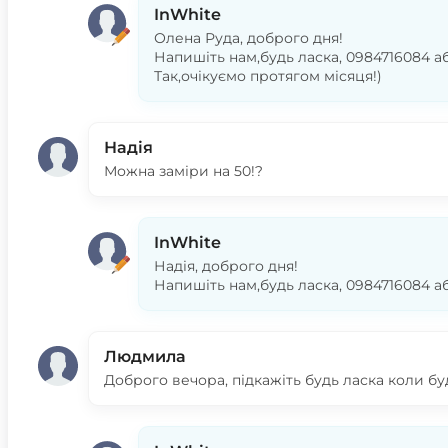
InWhite
Олена Руда, доброго дня!
Напишіть нам,будь ласка, 0984716084 а
Так,очікуємо протягом місяця!)
Надія
Можна заміри на 50!?
InWhite
Надія, доброго дня!
Напишіть нам,будь ласка, 0984716084 а
Людмила
Доброго вечора, підкажіть будь ласка коли бу