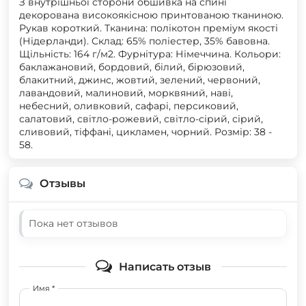
З внутрішньої сторони обшивка на спині
декорована високоякісною принтованою тканиною.
Рукав короткий. Тканина: полікотон преміум якості
(Нідерланди). Склад: 65% поліестер, 35% бавовна.
Щільність: 164 г/м2. Фурнітура: Німеччина. Кольори:
баклажановий, бордовий, білий, бірюзовий,
блакитний, джинс, жовтий, зелений, червоний,
лавандовий, малиновий, морквяний, наві,
небесний, оливковий, сафарі, персиковий,
салатовий, світло-рожевий, світло-сірий, сірий,
сливовий, тіффані, цикламен, чорний. Розмір: 38 -
58.
Отзывы
Пока нет отзывов
Написать отзыв
Имя *