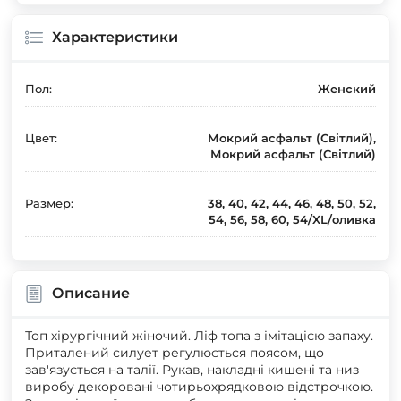
Характеристики
Пол:
Женский
Цвет:
Мокрий асфальт (Світлий),
Мокрий асфальт (Світлий)
Размер:
38, 40, 42, 44, 46, 48, 50, 52,
54, 56, 58, 60, 54/XL/оливка
Описание
Топ хірургічний жіночий. Ліф топа з імітацією запаху.
Приталений силует регулюється поясом, що
зав'язується на талії. Рукав, накладні кишені та низ
виробу декоровані чотирьохрядковою відстрочкою.