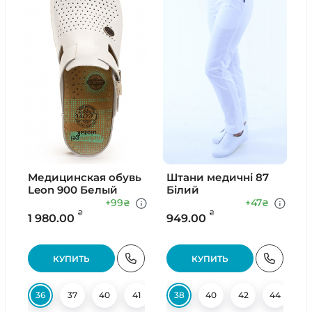
Медицинская обувь
Штани медичні 87
Leon 900 Белый
Білий
+99
+47
₴
₴
₴
₴
1 980.00
949.00
КУПИТЬ
КУПИТЬ
36
37
40
41
42
38
40
42
44
4