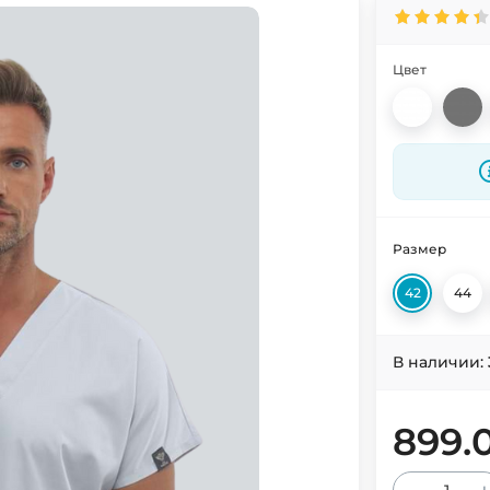
Цвет
Размер
42
44
В наличии:
899.