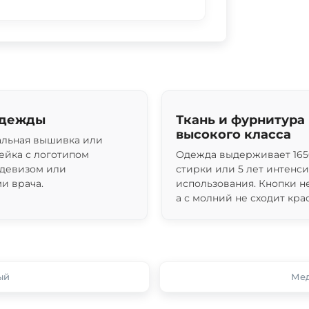
одежды
Ткань и фурнитура
высокого класса
льная вышивка или
ейка с логотипом
Одежда выдерживает 165
 девизом или
стирки или 5 лет интенс
и врача.
использования. Кнопки н
а с молний не сходит крас
ый
Мед