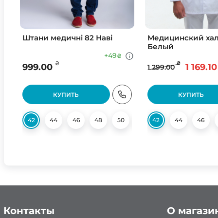
Штани медичні 82 Наві
Медицинский хал
Белый
+49
₴
₴
₴
999.00
1 169.10
1 299.00
КУПИТЬ
КУПИТЬ
42
44
46
48
50
52
42
54
44
56
46
58
Контакты
О магази