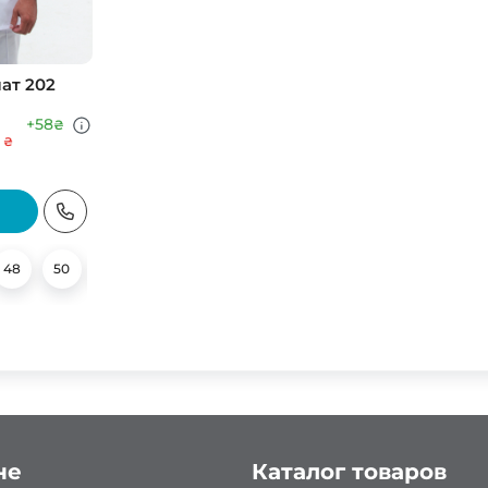
ат 202
+58
₴
₴
48
60
50
62
52
54
56
58
60
не
Каталог товаров