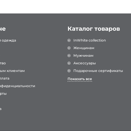
не
Каталог товаров
я одежда
InWhite collection
Женщинам
о
Мужчинам
тво
Аксессуары
ым клиентам
Подарочные сертификаты
плата
Показать все
нфиденциальности
рты
а