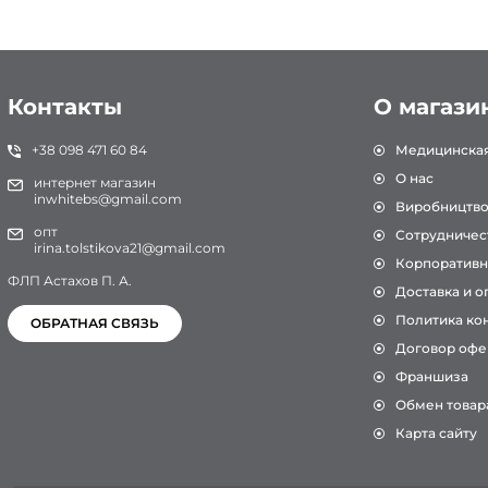
Контакты
О магази
+38 098 471 60 84
Медицинска
О нас
интернет магазин
inwhitebs@gmail.com
Виробництв
опт
Сотрудничес
irina.tolstikova21@gmail.com
Корпоративн
ФЛП Астахов П. А.
Доставка и о
Политика ко
ОБРАТНАЯ СВЯЗЬ
Договор офе
Франшиза
Обмен товар
Карта сайту