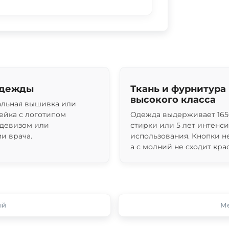
одежды
Ткань и фурнитура
высокого класса
льная вышивка или
ейка с логотипом
Одежда выдерживает 165
 девизом или
стирки или 5 лет интенс
и врача.
использования. Кнопки н
а с молний не сходит крас
ый
Ме