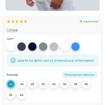
В наличии
1 отзыв
Цвет
Цвета на фото могут отличаться оттенками!
Размер
Размерная таблица
42
46
48
50
54
56
58
60
62
64