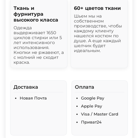
Ткань и
60+ цветов ткани
фурнитура
Шьем мы на
высокого класса
собственном
производстве, чтобы
Одежда
каждому клиенту
выдерживает 1650
нашелся костюм по
циклов стирки или 5
душе. А еще каждый
лет интенсивного
шелчик будет
использования.
идеальным.
Кнопки не ржавеют, а
с молний не сходит
краска.
Доставка
Оплата
Новая Почта
Google Pay
Apple Pay
Visa / Master Card
Приват24