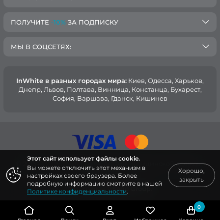
ПОЛУЧИТЕ
-10%
ЗА ПОДПИСКУ
МЫ В СОЦСЕТЯХ:
InWhite в разных городах мира:
Киев, Oдесса, Харьков,
Днепр, Львов, Полтава, Винница, Констанца, Бухарест,
София, Варшава, Гданск, Кишинев
Этот сайт использует файлы cookie.
© 2015 — 2026, Интернет-магазин медицинской одежды
Вы можете отключить этот механизм в
Хорошо,
InWhite.
настройках своего браузера. Более
закрыть
подробную информацию смотрите в нашей
Сайт создан в
Sago Group
.
Политике конфиденциальности
.
0