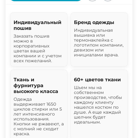
Индивидуальный
Бренд одежды
пошив
Индивидуальная
вышивка или
Заказать пошив
термонаклейка с
можно в
логотипом компании,
корпоративных
девизом или
цветах вашей
инициалами врача.
компании и с учетом
всех пожеланий.
Ткань и
60+ цветов ткани
фурнитура
Шьем мы на
высокого класса
собственном
производстве, чтобы
Одежда
каждому клиенту
выдерживает 1650
нашелся костюм по
циклов стирки или 5
душе. А еще каждый
лет интенсивного
шелчик будет
использования.
идеальным.
Кнопки не ржавеют, а
с молний не сходит
краска.