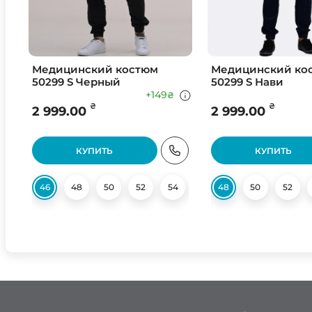
Медицинский костюм
Медицинский ко
50299 S Черный
50299 S Нави
+149
₴
₴
₴
2 999.00
2 999.00
КУПИТЬ
КУПИТЬ
46
48
50
52
54
56
48
60
50
62
52