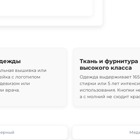
одежды
Ткань и фурнитура
высокого класса
льная вышивка или
ейка с логотипом
Одежда выдерживает 165
 девизом или
стирки или 5 лет интенс
и врача.
использования. Кнопки н
а с молний не сходит крас
Черный
Меди