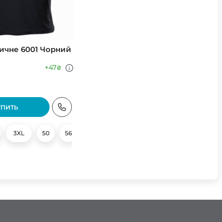
ичне 6001 Чорний
+47
₴
УПИТЬ
58
3XL
60
50
62
56
58
XXL
XL