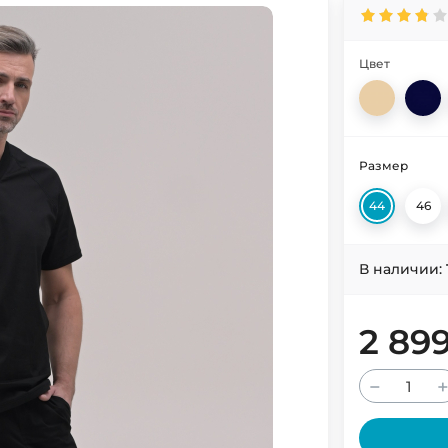
Цвет
Размер
44
46
В наличии:
2 89
−