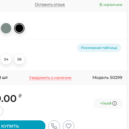
В наличии
Оставить отзыв
Размерная таблица
54
58
1
шт
Модель 50299
Уведомить о наличии
9.00
₴
+144
₴
+
КУПИТЬ