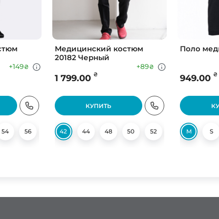
стюм
Медицинский костюм
Поло мед
20182 Черный
+149
+89
₴
₴
₴
₴
1 799.00
949.00
КУПИТЬ
К
54
56
58
42
60
44
62
48
50
52
54
M
56
S