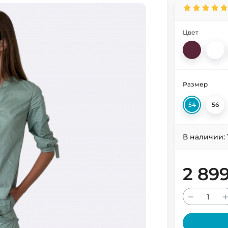
Цвет
Размер
54
56
В наличии:
2 89
−