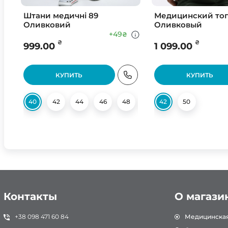
Штани медичні 89
Медицинский топ
Оливковий
Оливковый
+49
₴
₴
₴
999.00
1 099.00
КУПИТЬ
КУПИТЬ
40
42
44
46
48
50
42
52
50
54
56
Контакты
О магази
+38 098 471 60 84
Медицинска