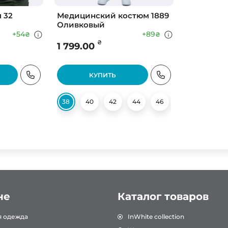
 32
Медицинский костюм 1889
Оливковый
+54
+89
₴
₴
₴
1 799.00
КУПИТЬ
58
62
64
38
40
42
44
46
48
50
не
Каталог товаров
я одежда
InWhite collection