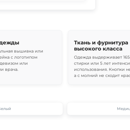
одежды
Ткань и фурнитура
высокого класса
льная вышивка или
ейка с логотипом
Одежда выдерживает 165
 девизом или
стирки или 5 лет интенс
и врача.
использования. Кнопки н
а с молний не сходит крас
Белый
Медиц