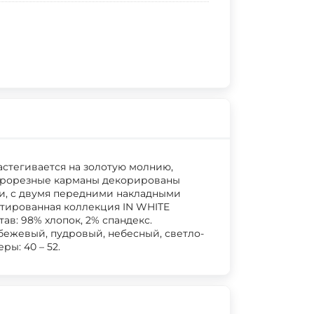
астегивается на золотую молнию,
 прорезные карманы декорированы
и, с двумя передними накладными
тированная коллекция IN WHITE
став: 98% хлопок, 2% спандекс.
, бежевый, пудровый, небесный, светло-
ы: 40 – 52.