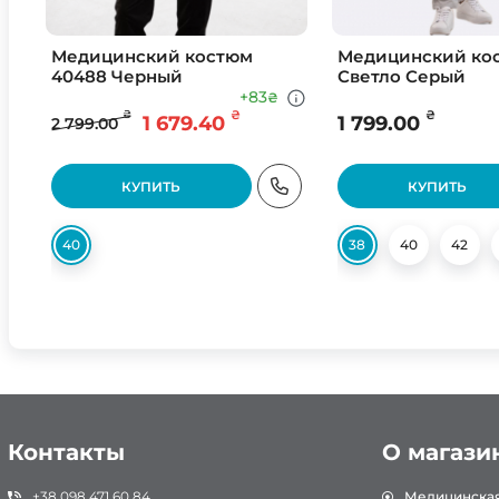
Медицинский костюм
Медицинский кос
40488 Черный
Светло Серый
+83
₴
₴
₴
₴
1 679.40
1 799.00
2 799.00
КУПИТЬ
КУПИТЬ
40
38
40
42
Контакты
О магази
+38 098 471 60 84
Медицинска