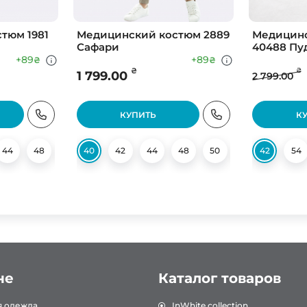
тюм 1981
Медицинский костюм 2889
Медицин
Сафари
40488 Пу
+89
+89
₴
₴
₴
₴
1 799.00
2 799.00
КУПИТЬ
К
44
48
50
40
52
42
54
44
56
48
58
50
52
42
54
54
не
Каталог товаров
я одежда
InWhite collection