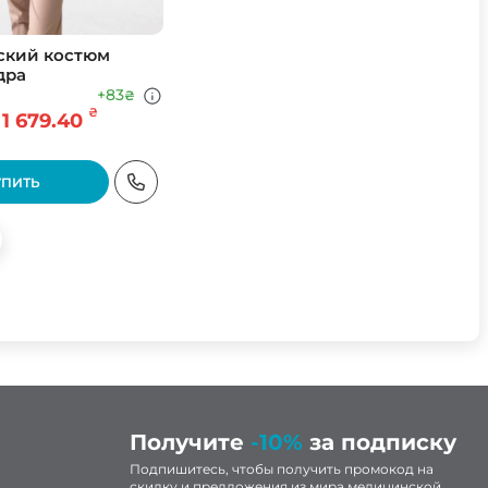
ский костюм
дра
+83
₴
₴
1 679.40
УПИТЬ
56
58
Получите
-10%
за подписку
Подпишитесь, чтобы получить промокод на
скидку и предложения из мира медицинской