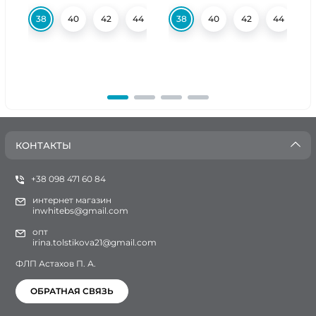
38
40
42
44
46
38
48
40
50
42
52
44
58
4
КОНТАКТЫ
+38 098 471 60 84
интернет магазин
inwhitebs@gmail.com
опт
irina.tolstikova21@gmail.com
ФЛП Астахов П. А.
ОБРАТНАЯ СВЯЗЬ