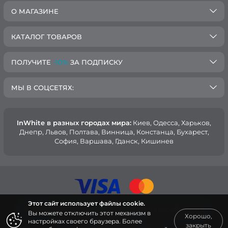
О МАГАЗИНЕ
КАТАЛОГ ТОВАРОВ
ПОЛУЧИТЕ
-10%
ЗА ПОДПИСКУ
МЫ В СОЦСЕТЯХ:
InWhite в разных городах мира:
Киев, Oдесса, Харьков,
Днепр, Львов, Полтава, Винница, Констанца, Бухарест,
София, Варшава, Гданск, Кишинев
Этот сайт использует файлы cookie.
© 2015 — 2026, Интернет-магазин медицинской одежды
Вы можете отключить этот механизм в
Хорошо,
InWhite.
настройках своего браузера. Более
закрыть