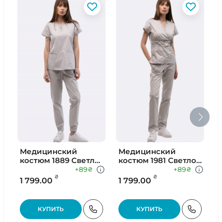
Медицинский
Медицинский
Ш
костюм 1889 Светло
костюм 1981 Светло
С
Серый
Серый
+89
+89
₴
₴
₴
₴
1 799.00
1 799.00
9
КУПИТЬ
КУПИТЬ